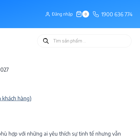
1900 636 774
Đăng nhập
0
Tìm
kiếm
sản
phẩm
1027
a khách hàng)
e phù hợp với những ai yêu thích sự tinh tế nhưng vẫn