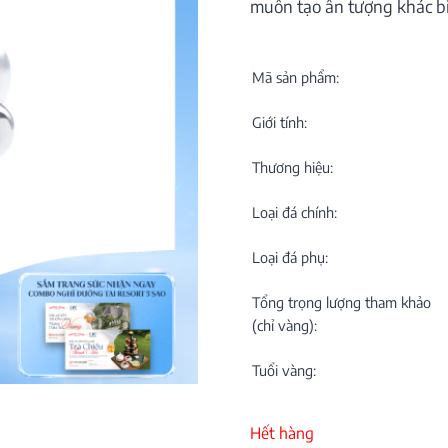
muốn tạo ấn tượng khác bi
C
NEW
Mã sản phẩm:
Giới tính:
Thương hiệu:
M
C
Loại đá chính:
Loại đá phụ:
ON
Tổng trọng lượng tham khảo
(chỉ vàng):
Tuổi vàng:
Hết hàng