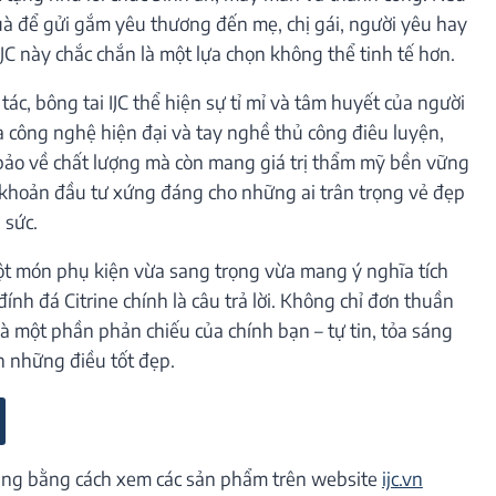
à để gửi gắm yêu thương đến mẹ, chị gái, người yêu hay
IJC này chắc chắn là một lựa chọn không thể tinh tế hơn.
ác, bông tai IJC thể hiện sự tỉ mỉ và tâm huyết của người
a công nghệ hiện đại và tay nghề thủ công điêu luyện,
ảo về chất lượng mà còn mang giá trị thẩm mỹ bền vững
t khoản đầu tư xứng đáng cho những ai trân trọng vẻ đẹp
 sức.
t món phụ kiện vừa sang trọng vừa mang ý nghĩa tích
đính đá Citrine chính là câu trả lời. Không chỉ đơn thuần
là một phần phản chiếu của chính bạn – tự tin, tỏa sáng
 những điều tốt đẹp.
ng bằng cách xem các sản phẩm trên website
ijc.vn