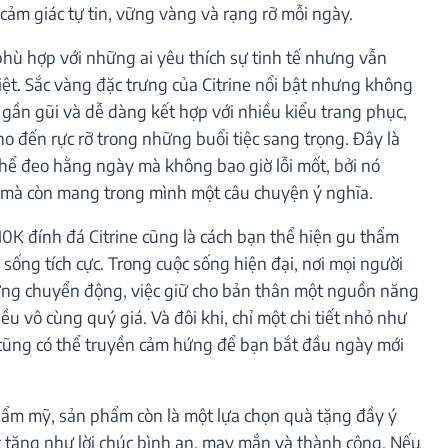
cảm giác tự tin, vững vàng và rạng rỡ mỗi ngày.
e phù hợp với những ai yêu thích sự tinh tế nhưng vẫn
ệt. Sắc vàng đặc trưng của Citrine nổi bật nhưng không
c gần gũi và dễ dàng kết hợp với nhiều kiểu trang phục,
ho đến rực rỡ trong những buổi tiệc sang trọng. Đây là
thể đeo hằng ngày mà không bao giờ lỗi mốt, bởi nó
c mà còn mang trong mình một câu chuyện ý nghĩa.
0K đính đá Citrine cũng là cách bạn thể hiện gu thẩm
ống tích cực. Trong cuộc sống hiện đại, nơi mọi người
ng chuyển động, việc giữ cho bản thân một nguồn năng
ều vô cùng quý giá. Và đôi khi, chỉ một chi tiết nhỏ như
cũng có thể truyền cảm hứng để bạn bắt đầu ngày mới
hẩm mỹ, sản phẩm còn là một lựa chọn quà tặng đầy ý
c tặng như lời chúc bình an, may mắn và thành công. Nếu