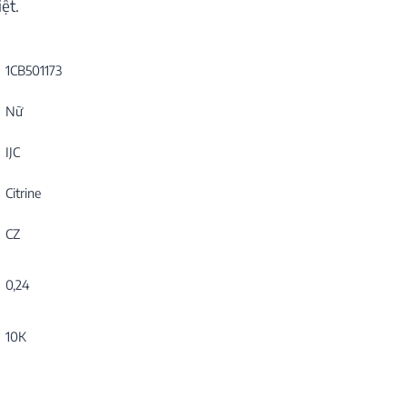
ệt.
1CB501173
Nữ
IJC
Citrine
CZ
0,24
10K