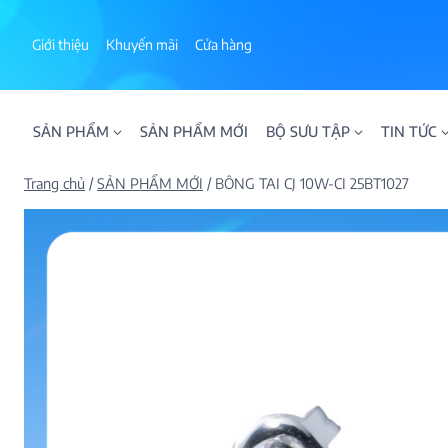
Skip
to
Giới thiệu
Khuyến mãi
Cửa hàng
content
SẢN PHẨM
SẢN PHẨM MỚI
BỘ SƯU TẬP
TIN TỨC
Trang chủ
/
SẢN PHẨM MỚI
/
BÔNG TAI CJ 10W-CI 25BT1027
ALPHA AURA
BST BLOOM
BST NHẪN KIM T
BST NHẪN NAM
BST SWEETIES
FAMILY COLLECT