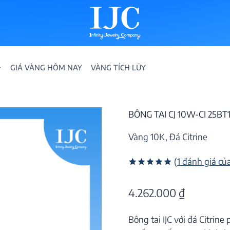
GIÁ VÀNG HÔM NAY
VÀNG TÍCH LŨY
BÔNG TAI CJ 10W-CI 25BT
Vàng 10K, Đá Citrine
(
1
đánh giá củ
5.00
1
trên
IỀN
5 dựa trên
4.262.000
₫
đánh giá
ION
Bông tai IJC với đá Citrin