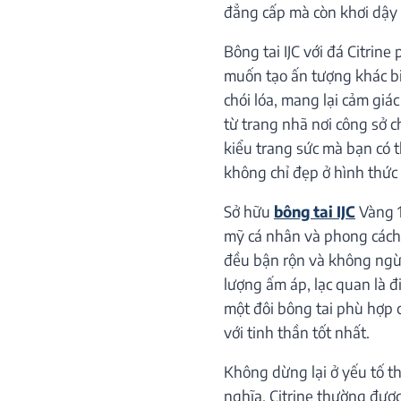
đẳng cấp mà còn khơi dậy 
Bông tai IJC với đá Citrin
muốn tạo ấn tượng khác bi
chói lóa, mang lại cảm giá
từ trang nhã nơi công sở c
kiểu trang sức mà bạn có 
không chỉ đẹp ở hình thứ
Sở hữu
bông tai IJC
Vàng 1
mỹ cá nhân và phong cách s
đều bận rộn và không ngừ
lượng ấm áp, lạc quan là đi
một đôi bông tai phù hợp 
với tinh thần tốt nhất.
Không dừng lại ở yếu tố t
nghĩa. Citrine thường đượ