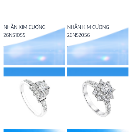
NHẪN KIM CƯƠNG
NHẪN KIM CƯƠNG
26NS1055
26NS2056
Vàng 14K, kim cương
Vàng 14K, kim cương
54.867.000
₫
62.247.000
₫