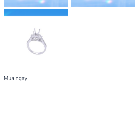
77.078.000
₫
Mua ngay