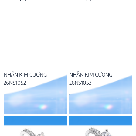
NHẪN KIM CƯƠNG
NHẪN KIM CƯƠNG
26NS1052
26NS1053
Vàng 14K, kim cương
Vàng 14K, kim cương
42.502.000
₫
45.897.000
₫