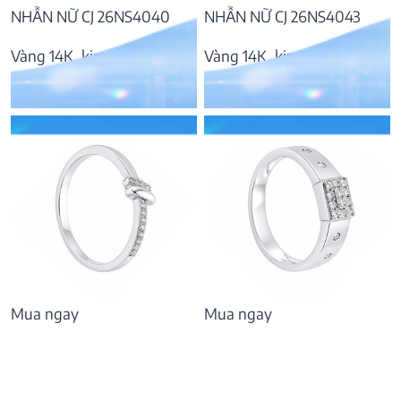
NHẪN NỮ CJ 26NS4040
NHẪN NỮ CJ 26NS4043
Vàng 14K, kim cương
Vàng 14K, kim cương
10.317.000
₫
14.346.000
₫
Mua ngay
Mua ngay