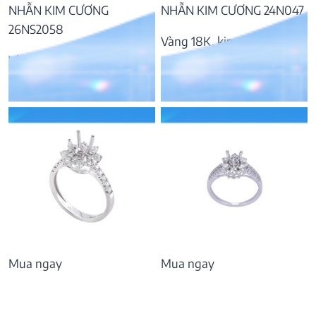
NHẪN KIM CƯƠNG
NHẪN KIM CƯƠNG 24N047
26NS2058
Vàng 18K, kim cương
Vàng 14k, kim cương
41.902.000
₫
58.966.000
₫
Mua ngay
Mua ngay