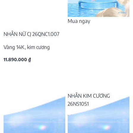
Mua ngay
NHẪN NỮ CJ 26QNC1.007
Vàng 14K, kim cương
11.890.000
₫
NHẪN KIM CƯƠNG
26NS1051
Vàng 14K, kim cương
42.770.000
₫