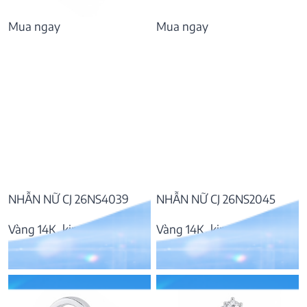
Mua ngay
Mua ngay
NHẪN NỮ CJ 26NS4039
NHẪN NỮ CJ 26NS2045
Vàng 14K, kim cương
Vàng 14K, kim cương
10.876.000
₫
35.079.000
₫