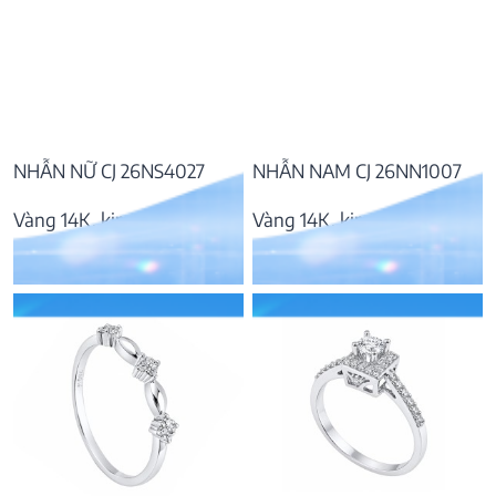
NHẪN NỮ CJ 26NS4027
NHẪN NAM CJ 26NN1007
Vàng 14K, kim cương
Vàng 14K, kim cương
10.426.000
₫
29.523.000
₫