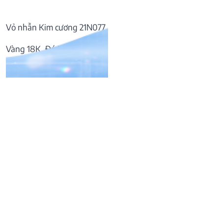
Vỏ nhẫn Kim cương 21N077
Vàng 18K, Đá Kim cương
60.317.000
₫