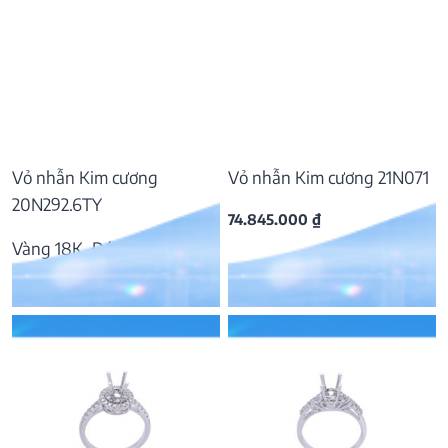
Vỏ nhẫn Kim cương
Vỏ nhẫn Kim cương 21N071
20N292.6TY
74.845.000
₫
Vàng 18K, Đá Kim cương
44.201.000
₫