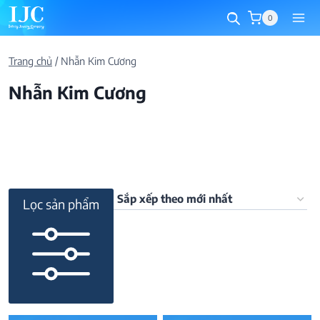
Skip
0
to
content
Trang chủ
/
Nhẫn Kim Cương
Nhẫn Kim Cương
Lọc sản phẩm