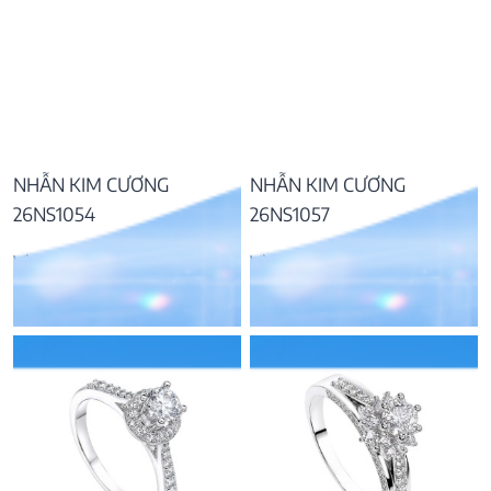
NHẪN KIM CƯƠNG
NHẪN KIM CƯƠNG
26NS1054
26NS1057
Vàng 14K, kim cương
Vàng 14K, kim cương
42.383.000
₫
44.991.000
₫