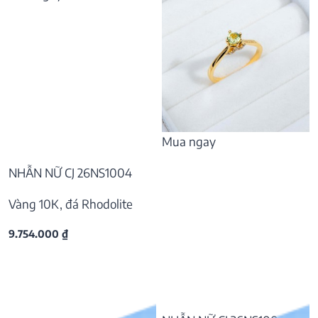
Mua ngay
NHẪN NỮ CJ 26NS1004
Vàng 10K, đá Rhodolite
9.754.000
₫