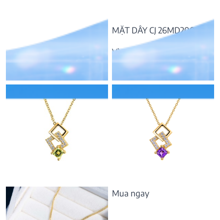
MẶT DÂY CJ 26MD2005
Vàng 10K, đá Amethyst
3.898.000
₫
Mua ngay