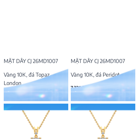
MẶT DÂY CJ 26MD1007
MẶT DÂY CJ 26MD1007
Vàng 10K, đá Topaz
Vàng 10K, đá Peridot
London
7.321.000
₫
8.366.000
₫