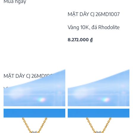
Mua ngay
MẶT DÂY CJ 26MD1007
Vàng 10K, đá Rhodolite
8.272.000
₫
MẶT DÂY CJ 26MD1007
Vàng 10K, đá Garnet
7.933.000
₫