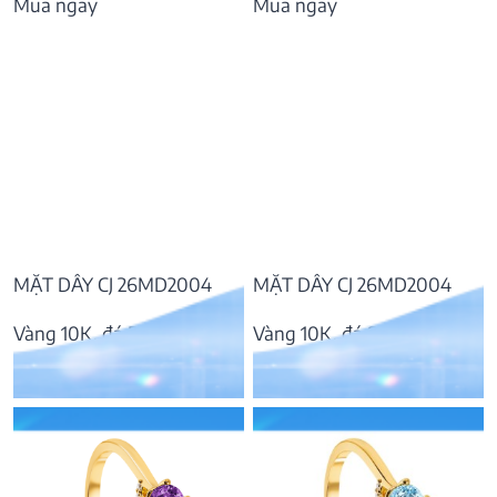
Mua ngay
Mua ngay
MẶT DÂY CJ 26MD2004
MẶT DÂY CJ 26MD2004
Vàng 10K, đá Rhodolite
Vàng 10K, đá Swiss Topaz
4.446.000
₫
4.820.000
₫