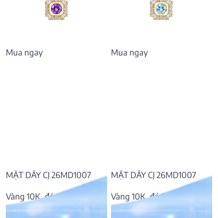
Mua ngay
Mua ngay
MẶT DÂY CJ 26MD1007
MẶT DÂY CJ 26MD1007
Vàng 10K, đá Amethyst
Vàng 10K, đá Swiss Topaz
7.968.000
₫
8.241.000
₫