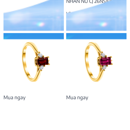
NHẪN NỮ CJ 26NS1004
Vàng 10K, đá Peridot
9.296.000
₫
Mua ngay
Mua ngay