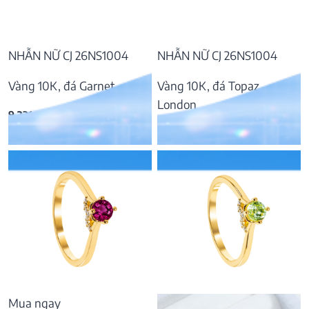
NHẪN NỮ CJ 26NS1004
NHẪN NỮ CJ 26NS1004
Vàng 10K, đá Garnet
Vàng 10K, đá Topaz
London
9.231.000
₫
9.991.000
₫
Mua ngay