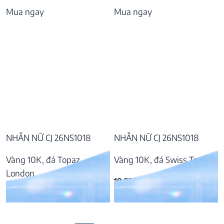
Mua ngay
Mua ngay
NHẪN NỮ CJ 26NS1018
NHẪN NỮ CJ 26NS1018
Vàng 10K, đá Topaz
Vàng 10K, đá Swiss Topaz
London
10.920.000
₫
9.795.000
₫