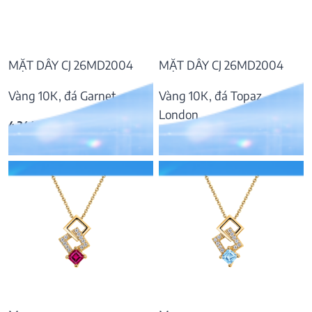
MẶT DÂY CJ 26MD2004
MẶT DÂY CJ 26MD2004
Vàng 10K, đá Garnet
Vàng 10K, đá Topaz
London
4.244.000
₫
4.782.000
₫