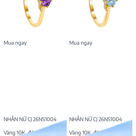
Mua ngay
Mua ngay
NHẪN NỮ CJ 26NS1004
NHẪN NỮ CJ 26NS1004
Vàng 10K, đá Amethyst
Vàng 10K, đá Swiss Topaz