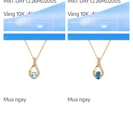
MẶT DÂY CJ 26MD2005
MẶT DÂY CJ 26MD2005
Vàng 10K, đá Peridot
Vàng 10K, đá Garnet
3.621.000
₫
3.765.000
₫
Mua ngay
Mua ngay