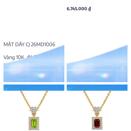
6.745.000
₫
MẶT DÂY CJ 26MD1006
Vàng 10K, đá Topaz
London
6.545.000
₫