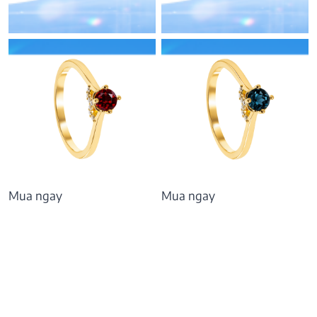
9.445.000
₫
9.626.000
₫
Mua ngay
Mua ngay