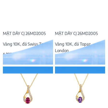
MẶT DÂY CJ 26MD2005
MẶT DÂY CJ 26MD2005
Vàng 10K, đá Swiss Topaz
Vàng 10K, đá Topaz
London
4.239.000
₫
4.334.000
₫