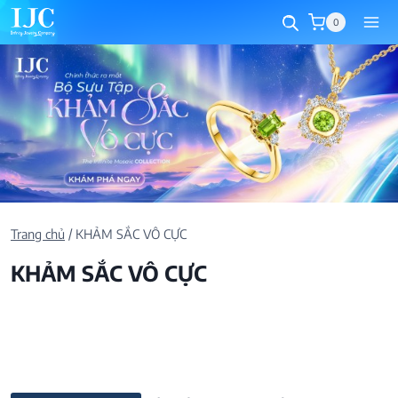
Skip
0
to
content
Trang chủ
/
KHẢM SẮC VÔ CỰC
KHẢM SẮC VÔ CỰC