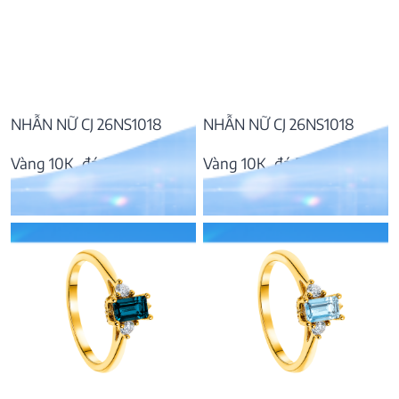
NHẪN NỮ CJ 26NS1018
NHẪN NỮ CJ 26NS1018
Vàng 10K, đá Garnet
Vàng 10K, đá Rhodolite
9.189.000
₫
9.150.000
₫