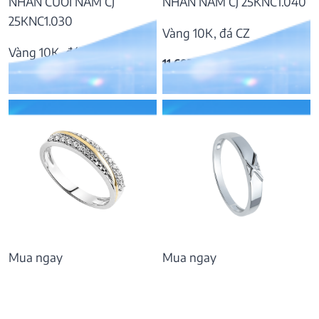
NHẪN CƯỚI NAM CJ
NHẪN NAM CJ 25KNC1.040
25KNC1.030
Vàng 10K, đá CZ
Vàng 10K, đá CZ
11.602.000
₫
15.054.000
₫
Mua ngay
Mua ngay