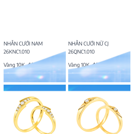
NHẪN CƯỚI NAM
NHẪN CƯỚI NỮ CJ
26KNC1.010
26QNC1.010
Vàng 10K, đá CZ
Vàng 10K, đá CZ
12.155.000
₫
9.192.000
₫