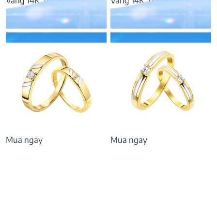
Vàng 14K, đá CZ
Vàng 14K, đá CZ
11.637.000
₫
9.552.000
₫
Mua ngay
Mua ngay