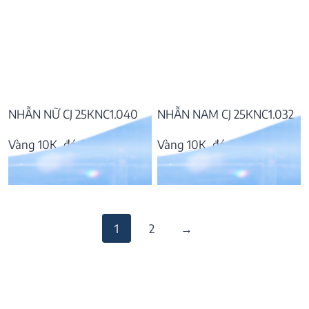
NHẪN NỮ CJ 25KNC1.040
NHẪN NAM CJ 25KNC1.032
Vàng 10K, đá CZ
Vàng 10K, đá CZ
9.648.000
₫
5.650.000
₫
1
2
→