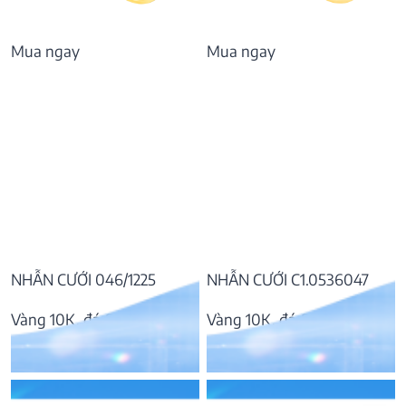
Mua ngay
Mua ngay
NHẪN CƯỚI 046/1225
NHẪN CƯỚI C1.0536047
Vàng 10K, đá CZ
Vàng 10K, đá CZ
6.395.000
₫
8.988.000
₫