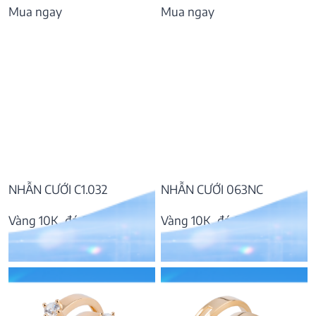
Mua ngay
Mua ngay
NHẪN CƯỚI C1.032
NHẪN CƯỚI 063NC
Vàng 10K, đá CZ
Vàng 10K, đá CZ
5.133.000
₫
14.962.000
₫