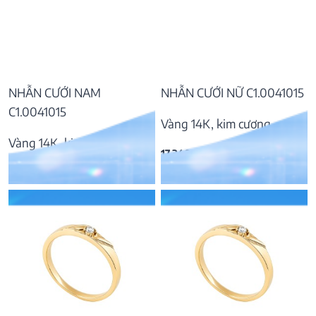
NHẪN CƯỚI NAM
NHẪN CƯỚI NỮ C1.0041015
C1.0041015
Vàng 14K, kim cương
Vàng 14K, kim cương
17.340.000
₫
22.968.000
₫