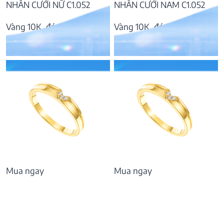
NHẪN CƯỚI NỮ C1.052
NHẪN CƯỚI NAM C1.052
Vàng 10K, đá CZ
Vàng 10K, đá CZ
6.395.000
₫
9.640.000
₫
Mua ngay
Mua ngay