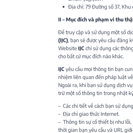
HOA CỦA NẮNG
INITIAL STUDS
KHẢM SẮC VÔ CỰ
Địa chỉ: 79 Đường số 37, Khu 
II – Mục đích và phạm vi thu thậ
KIM DUYÊN
LOVE IN SUMMER
MIELORA
Để truy cập và sử dụng một số dị
(IJC)
, bạn sẽ được yêu cầu đăng ký 
NGUYỆT ẢNH
QUÀ TẶNG MẸ
SHADOW GLEAM
Website
IJC
chỉ sử dụng các thông
cho bất cứ mục đích nào khác.
TRANG SỨC ĐI LÀ
TRANG SỨC ĐI TIỆ
VĨNH KẾT
IJC
yêu cầu mọi thông tin bạn cung
nhiệm liên quan đến pháp luật về
GIỌT SƯƠNG
THE GOLDEN MO
Ngoài ra, khi bạn sử dụng dịch vụ
trữ một số thông tin trong nhật 
– Các chi tiết về cách bạn sử dụng
– Địa chỉ giao thức Internet.
– Thông tin sự cố thiết bị như lỗi
thời gian bạn yêu cầu và URL giới