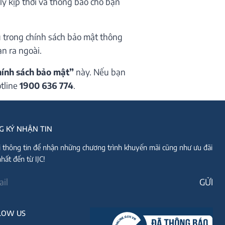
lý kịp thời và thông báo cho bạn
u trong chính sách bảo mật thông
ạn ra ngoài.
ính sách bảo mật”
này. Nếu bạn
tline
1900 636 774
.
G KÝ NHẬN TIN
i thông tin để nhận những chương trình khuyến mãi cũng như ưu đãi
hất đến từ IJC!
LOW US