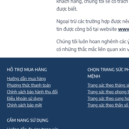
khách hàng, chúng tôi sẽ có trách
được biết.
Ngoại trừ các trường hợp được nê
tin được công bố tại website
www.
Chúng tôi luôn hoan nghênh các ý
có những thắc mắc liên quan xin vu
HỖ TRỢ MUA HÀNG
CHỌN TRANG SỨC P
MỆNH
Hướng dẫn mua hàng
Phương thức thanh toán
Trang sức theo tháng s
Chính sách bảo hành thu đổi
Trang sức theo phong 
Điều khoản sử dụng
Trang sức theo cung h
Chính sách bảo mật
Trang sức theo thần số
CẨM NANG SỬ DỤNG