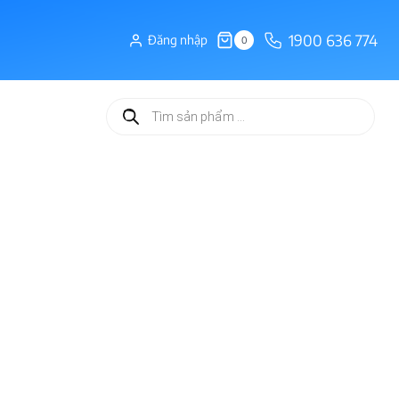
1900 636 774
Đăng nhập
0
Tìm
kiếm
sản
phẩm