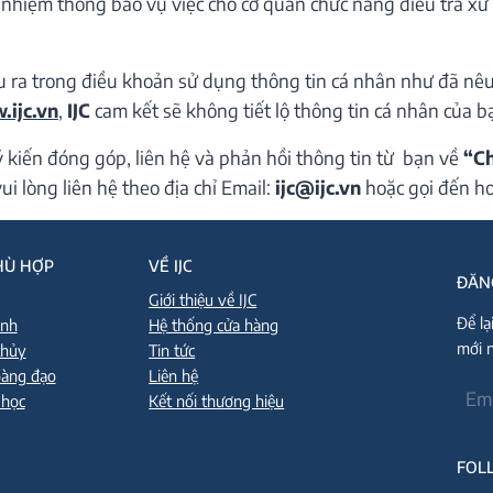
 nhiệm thông báo vụ việc cho cơ quan chức năng điều tra xử 
u ra trong điều khoản sử dụng thông tin cá nhân như đã nê
ijc.vn
,
IJC
cam kết sẽ không tiết lộ thông tin cá nhân của b
 kiến đóng góp, liên hệ và phản hồi thông tin từ bạn về
“Ch
i lòng liên hệ theo địa chỉ Email:
ijc@ijc.vn
hoặc gọi đến ho
HÙ HỢP
VỀ IJC
ĐĂN
Giới thiệu về IJC
Để lạ
inh
Hệ thống cửa hàng
mới n
thủy
Tin tức
oàng đạo
Liên hệ
 học
Kết nối thương hiệu
FOL