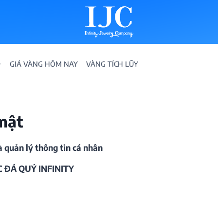
GIÁ VÀNG HÔM NAY
VÀNG TÍCH LŨY
mật
và quản lý thông tin cá nhân
IỀN
 ĐÁ QUÝ INFINITY
ION