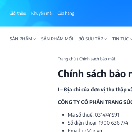
Skip
to
Giới thiệu
Khuyến mãi
Cửa hàng
content
SẢN PHẨM
SẢN PHẨM MỚI
BỘ SƯU TẬP
TIN TỨC
Trang chủ
/
Chính sách bảo mật
Chính sách bảo 
I – Địa chỉ của đơn vị thu thập 
ALPHA AURA
BST BLOOM
BST NHẪN KIM T
CÔNG TY CỔ PHẦN TRANG SỨC
Mã số thuế: 0314741591
BST NHẪN NAM
BST SWEETIES
FAMILY COLLECT
Số điện thoại: 1900 636 774
Email:
ijc@ijc.vn