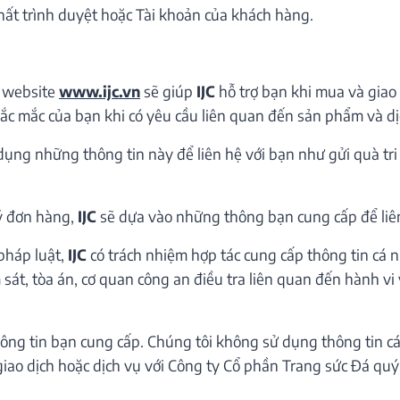
ất trình duyệt hoặc Tài khoản của khách hàng.
a website
www.ijc.vn
sẽ giúp
IJC
hỗ trợ bạn khi mua và giao
thắc mắc của bạn khi có yêu cầu liên quan đến sản phẩm và dịc
ử dụng những thông tin này để liên hệ với bạn như gửi quà tri
lý đơn hàng,
IJC
sẽ dựa vào những thông bạn cung cấp để liên 
pháp luật,
IJC
có trách nhiệm hợp tác cung cấp thông tin cá n
sát, tòa án, cơ quan công an điều tra liên quan đến hành vi
ng tin bạn cung cấp. Chúng tôi không sử dụng thông tin cá
giao dịch hoặc dịch vụ với Công ty Cổ phần Trang sức Đá quý I