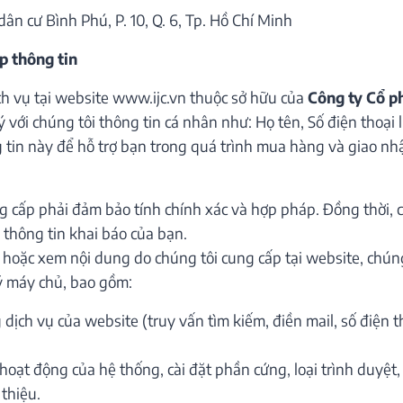
C
NEW
dân cư Bình Phú, P. 10, Q. 6, Tp. Hồ Chí Minh
p thông tin
ch vụ tại website www.ijc.vn thuộc sở hữu của
Công ty Cổ p
với chúng tôi thông tin cá nhân như: Họ tên, Số điện thoại liê
 tin này để hỗ trợ bạn trong quá trình mua hàng và giao n
M
C
 cấp phải đảm bảo tính chính xác và hợp pháp. Đồng thời, c
 thông tin khai báo của bạn.
ON
 hoặc xem nội dung do chúng tôi cung cấp tại website, chúng
ký máy chủ, bao gồm:
 dịch vụ của website (truy vấn tìm kiếm, điền mail, số điện tho
, hoạt động của hệ thống, cài đặt phần cứng, loại trình duyệ
 thiệu.