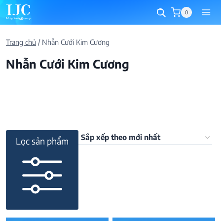
Skip
0
to
content
Trang chủ
/
Nhẫn Cưới Kim Cương
Nhẫn Cưới Kim Cương
Lọc sản phẩm