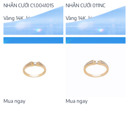
NHẪN CƯỚI C1.0041015
NHẪN CƯỚI 011NC
Vàng 14K, kim cương
Vàng 14K, kim cương
17.340.000
₫
17.168.000
₫
Mua ngay
Mua ngay