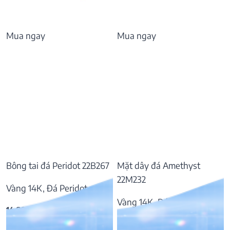
Mua ngay
Mua ngay
Bông tai đá Peridot 22B267
Mặt dây đá Amethyst
22M232
Vàng 14K, Đá Peridot
Vàng 14K, Đá Amethyst
14.896.000
₫
18.670.000
₫