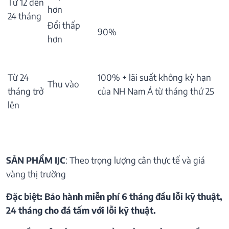
Từ 12 đến
hơn
24 tháng
Đổi thấp
90%
hơn
Từ 24
100% + lãi suất không kỳ hạn
Thu vào
tháng trở
của NH Nam Á từ tháng thứ 25
lên
SẢN PHẨM IJC
: Theo trọng lượng cân thực tế và giá
vàng thị trường
Đặc biệt: Bảo hành miễn phí 6 tháng đầu lỗi kỹ thuật,
24 tháng cho đá tấm với lỗi kỹ thuật.