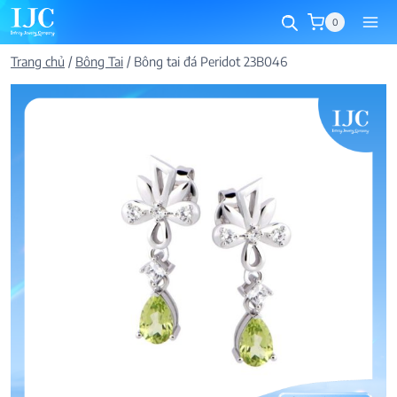
Skip
0
to
content
Trang chủ
/
Bông Tai
/
Bông tai đá Peridot 23B046