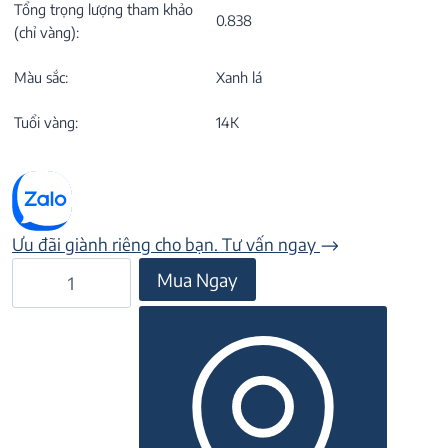
Tổng trọng lượng tham khảo
0.838
(chỉ vàng):
Màu sắc:
Xanh lá
Tuổi vàng:
14K
Ưu đãi giành riêng cho bạn. Tư vấn ngay
Bông
Mua Ngay
tai
đá
Peridot
23B046
số
lượng