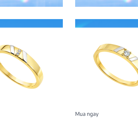
9.648.000
₫
Mua ngay