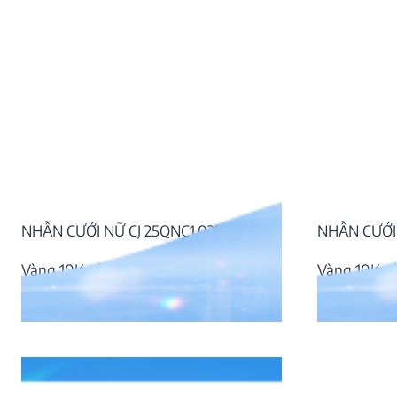
NHẪN CƯỚI NỮ CJ 25QNC1.029
NHẪN CƯỚI 
Vàng 10K, đá CZ
Vàng 10K, 
8.099.000
₫
10.466.000