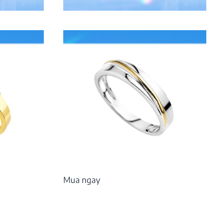
12.061.000
₫
Mua ngay