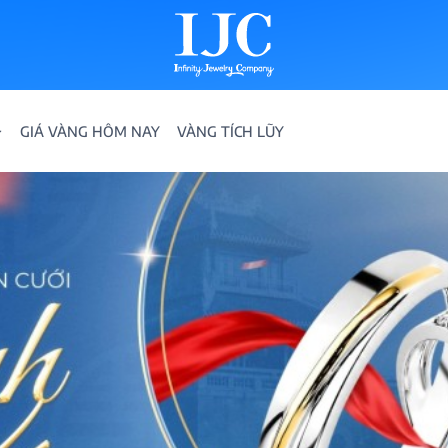
GIÁ VÀNG HÔM NAY
VÀNG TÍCH LŨY
IỀN
ION