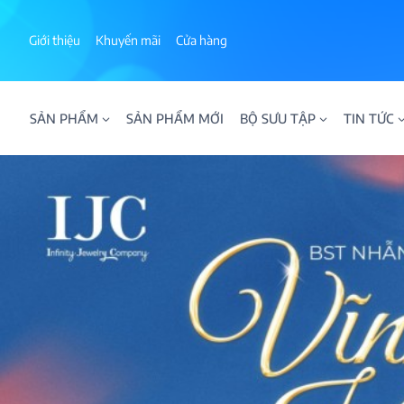
Skip
to
Giới thiệu
Khuyến mãi
Cửa hàng
content
SẢN PHẨM
SẢN PHẨM MỚI
BỘ SƯU TẬP
TIN TỨC
ALPHA AURA
BST BLOOM
BST NHẪN KIM T
BST NHẪN NAM
BST SWEETIES
FAMILY COLLECT