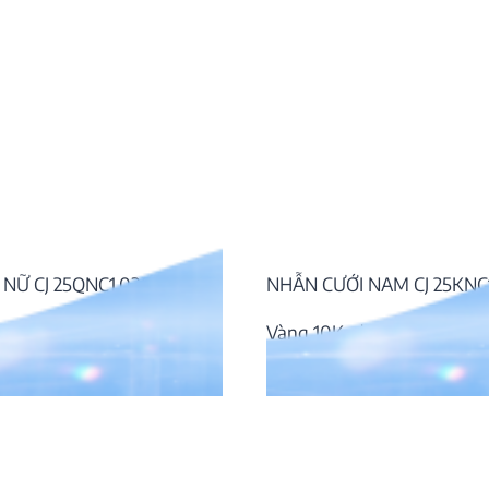
NỮ CJ 25QNC1.030
NHẪN CƯỚI NAM CJ 25KNC
đá CZ
Vàng 10K, đá CZ
₫
15.054.000
₫