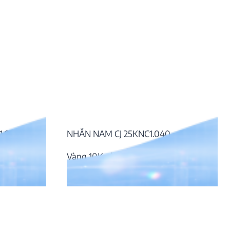
1.030
NHẪN NAM CJ 25KNC1.040
Vàng 10K, đá CZ
11.602.000
₫