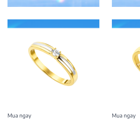
10.466.000
₫
8.099.000
₫
Mua ngay
Mua ngay