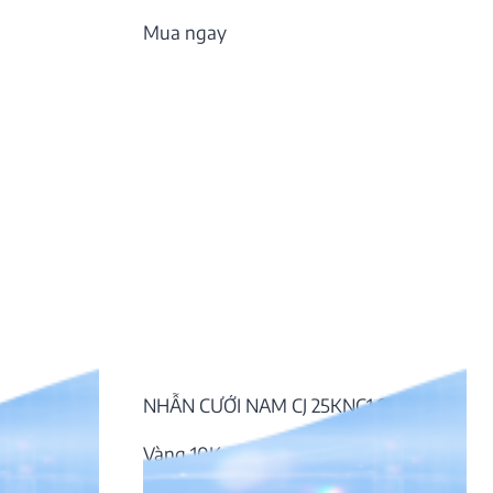
Mua ngay
NHẪN CƯỚI NAM CJ 25KNC1.029
Vàng 10K, đá CZ