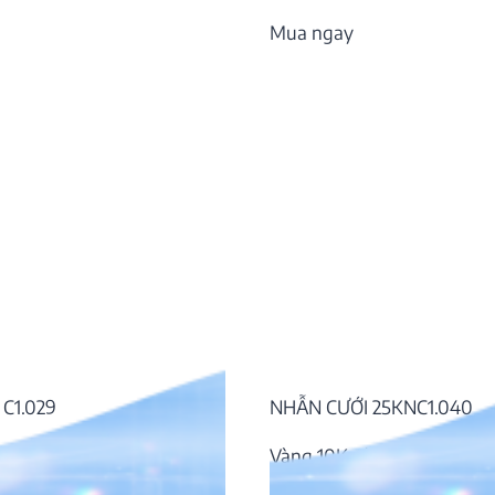
Mua ngay
C1.029
NHẪN CƯỚI 25KNC1.040
đá CZ
Vàng 10K, đá CZ