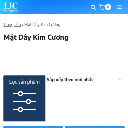
Skip
0
to
content
Trang chủ
/
Mặt Dây Kim Cương
Mặt Dây Kim Cương
Lọc sản phẩm