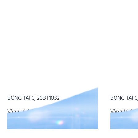
BÔNG TAI CJ 26BT1032
BÔNG TAI C
Vàng 14K, kim cương
Vàng 14K, 
14.338.000
₫
27.821.000
₫