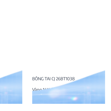
BÔNG TAI CJ 26BT1038
Vàng 14K, kim cương
24.326.000
₫