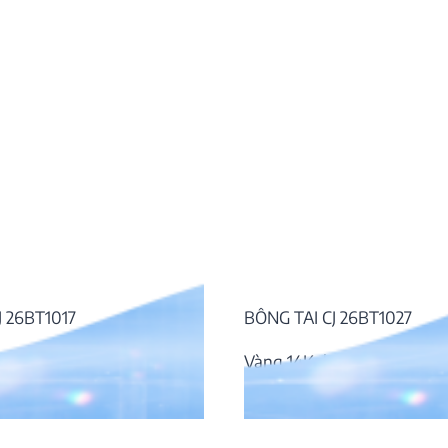
J 26BT1017
BÔNG TAI CJ 26BT1027
kim cương
Vàng 14K, kim cương
30.998.000
₫