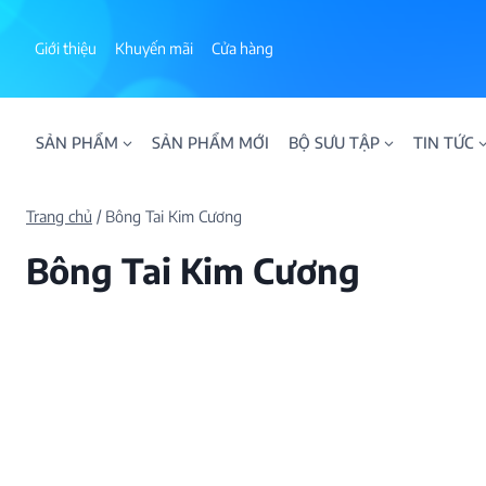
Skip
to
Giới thiệu
Khuyến mãi
Cửa hàng
content
SẢN PHẨM
SẢN PHẨM MỚI
BỘ SƯU TẬP
TIN TỨC
Trang chủ
/
Bông Tai Kim Cương
Bông Tai Kim Cương
ALPHA AURA
BST BLOOM
BST NHẪN KIM T
BST NHẪN NAM
BST SWEETIES
FAMILY COLLECT