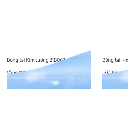
Bông tai Kim cương 21B062
Bông tai K
Vàng 18K, Đá Kim cương
, Đá Kim cư
56.708.000
₫
75.498.000