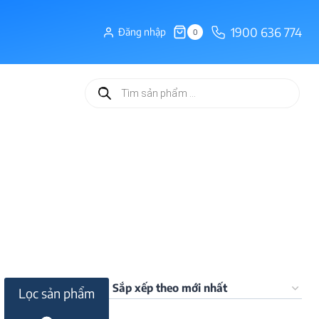
1900 636 774
Đăng nhập
0
Tìm
kiếm
sản
phẩm
Lọc sản phẩm