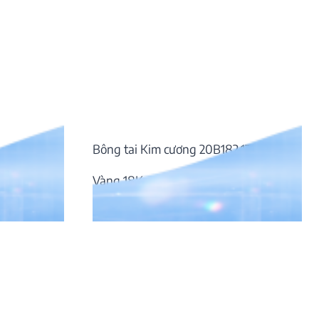
3
Bông tai Kim cương 20B182.1TH
Vàng 18K, Đá Kim cương
61.105.000
₫