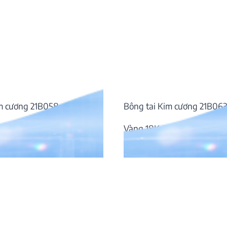
im cương 21B058
Bông tai Kim cương 21B06
ơng
Vàng 18K, Đá Kim cương
₫
72.343.000
₫