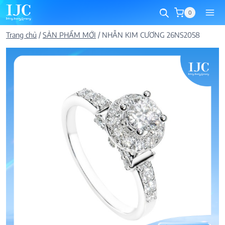
Skip
0
to
content
Trang chủ
/
SẢN PHẨM MỚI
/
NHẪN KIM CƯƠNG 26NS2058