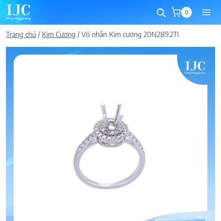
Skip
0
to
content
Trang chủ
/
Kim Cương
/
Vỏ nhẫn Kim cương 20N289.2TI