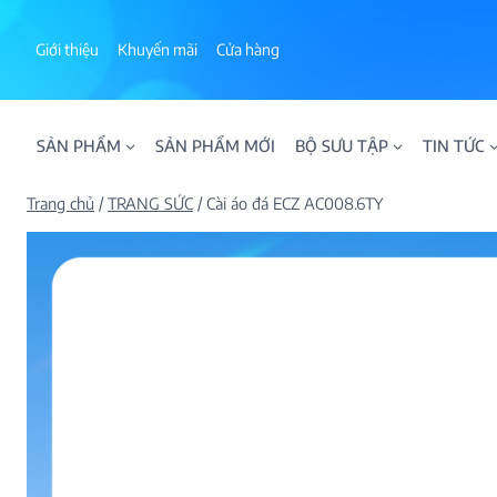
Skip
to
Giới thiệu
Khuyến mãi
Cửa hàng
content
SẢN PHẨM
SẢN PHẨM MỚI
BỘ SƯU TẬP
TIN TỨC
Trang chủ
/
TRANG SỨC
/
Cài áo đá ECZ AC008.6TY
ALPHA AURA
BST BLOOM
BST NHẪN KIM T
BST NHẪN NAM
BST SWEETIES
FAMILY COLLECT