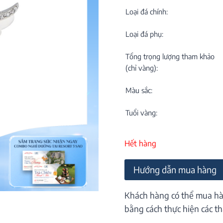
C
NEW
Loại đá chính:
Loại đá phụ:
Tổng trọng lượng tham khảo
(chỉ vàng):
Màu sắc:
M
C
Tuổi vàng:
ON
Hết hàng
Hướng dẫn mua hàng
Khách hàng có thể mua hà
bằng cách thực hiện các th