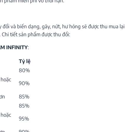
n phẩm miễn phí vô thời hạn.
 đổi và biến dạng, gãy, nứt, hư hỏng sẽ được thu mua lại
 Chi tiết sản phẩm được thu đổi:
M INFINITY
:
Tỷ lệ
80%
 hoặc
90%
hơn
85%
85%
 hoặc
95%
hơn
90%