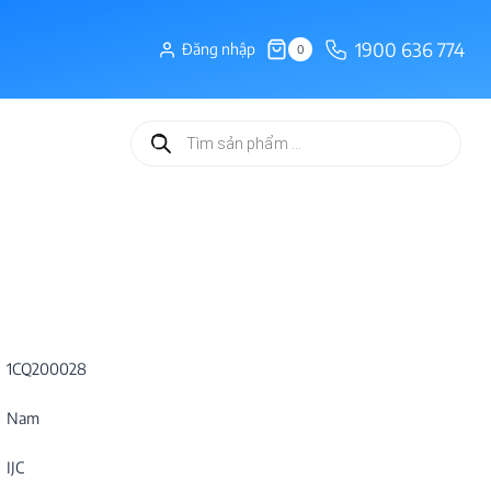
1900 636 774
Đăng nhập
0
Tìm
kiếm
sản
phẩm
1CQ200028
Nam
IJC