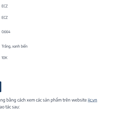
ECZ
ECZ
0.664
Trắng, xanh biển
10K
ng bằng cách xem các sản phẩm trên website
ijc.vn
ao tác sau: