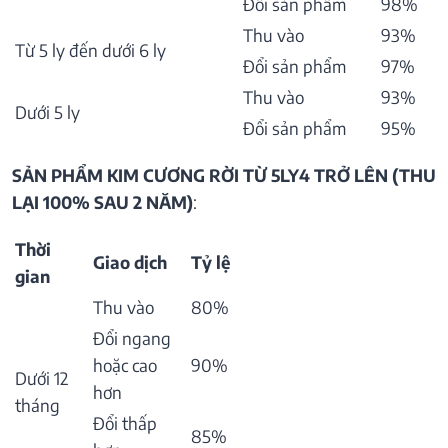
Đổi sản phẩm
98%
Thu vào
93%
Từ 5 ly đến dưới 6 ly
Đổi sản phẩm
97%
Thu vào
93%
Dưới 5 ly
Đổi sản phẩm
95%
SẢN PHẨM KIM CƯƠNG RỜI TỪ 5LY4 TRỞ LÊN (THU
LẠI 100% SAU 2 NĂM)
:
Thời
Giao dịch
Tỷ lệ
gian
Thu vào
80%
Đổi ngang
hoặc cao
90%
Dưới 12
hơn
tháng
Đổi thấp
85%