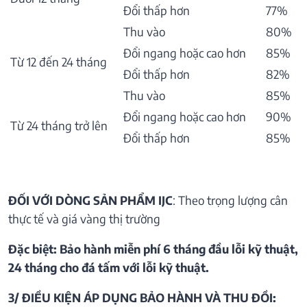
Đổi thấp hơn
77%
Thu vào
80%
Đổi ngang hoặc cao hơn
85%
Từ 12 đến 24 tháng
Đổi thấp hơn
82%
Thu vào
85%
Đổi ngang hoặc cao hơn
90%
Từ 24 tháng trở lên
Đổi thấp hơn
85%
ĐỐI VỚI DÒNG SẢN PHẨM IJC
: Theo trọng lượng cân
thực tế và giá vàng thị trường
Đặc biệt: Bảo hành miễn phí 6 tháng đầu lỗi kỹ thuật,
24 tháng cho đá tấm với lỗi kỹ thuật.
3/ ĐIỀU KIỆN ÁP DỤNG BẢO HÀNH VÀ THU ĐỒI: