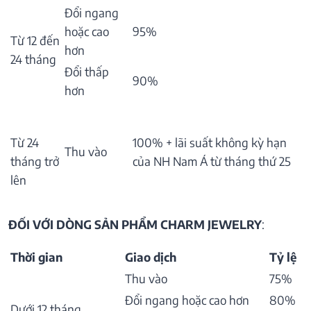
Đổi ngang
hoặc cao
95%
Từ 12 đến
hơn
24 tháng
Đổi thấp
90%
hơn
Từ 24
100% + lãi suất không kỳ hạn
Thu vào
tháng trở
của NH Nam Á từ tháng thứ 25
lên
ĐỐI VỚI DÒNG SẢN PHẨM CHARM JEWELRY
:
Thời gian
Giao dịch
Tỷ lệ
Thu vào
75%
Đổi ngang hoặc cao hơn
80%
Dưới 12 tháng