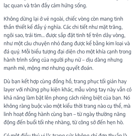
lạc quan và tràn đầy cảm hứng sống.
Không dừng lại ở vẻ ngoài, chiếc vòng còn mang tinh
thần thiết kế đầy ý nghĩa. Các chi tiết như mặt trăng,
ngôi sao, trái tim… được sắp đặt tinh tế trên dây vòng,
như một câu chuyện nhỏ đang được kể bằng kim loại và
đá quý. Mỗi biểu tượng đại diện cho một khía cạnh trong
hành trình sống của người phụ nữ – dịu dàng nhưng
mạnh mẽ, mộng mơ nhưng quyết đoán.
Dù bạn kết hợp cùng đồng hồ, trang phục tối giản hay
layer với những phụ kiện khác, mẫu vòng tay này vẫn có
khả năng làm bật lên phong cách riêng biệt của bạn. Nó
không ràng buộc vào một kiểu thời trang nào cụ thể, mà
linh hoạt đồng hành cùng bạn – từ ngày thường năng
động đến buổi tối nhẹ nhàng, từ công sở đến hẹn hò.
Có một điều thú vị là: trang sức không chỉ đơn thuần là