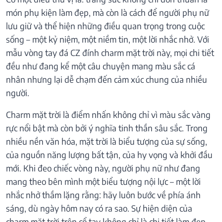
món phụ kiện làm đẹp, mà còn là cách để người phụ nữ
lưu giữ và thể hiện những điều quan trọng trong cuộc
sống – một kỷ niệm, một niềm tin, một lời nhắc nhở. Với
mẫu vòng tay đá CZ đính charm mặt trời này, mọi chi tiết
đều như đang kể một câu chuyện mang màu sắc cá
nhân nhưng lại dễ chạm đến cảm xúc chung của nhiều
người.
Charm mặt trời là điểm nhấn không chỉ vì màu sắc vàng
rực nổi bật mà còn bởi ý nghĩa tinh thần sâu sắc. Trong
nhiều nền văn hóa, mặt trời là biểu tượng của sự sống,
của nguồn năng lượng bất tận, của hy vọng và khởi đầu
mới. Khi đeo chiếc vòng này, người phụ nữ như đang
mang theo bên mình một biểu tượng nội lực – một lời
nhắc nhở thầm lặng rằng: hãy luôn bước về phía ánh
sáng, dù ngày hôm nay có ra sao. Sự hiện diện của
charm mặt trời trên cổ tay không chỉ là chi tiết làm đẹp,