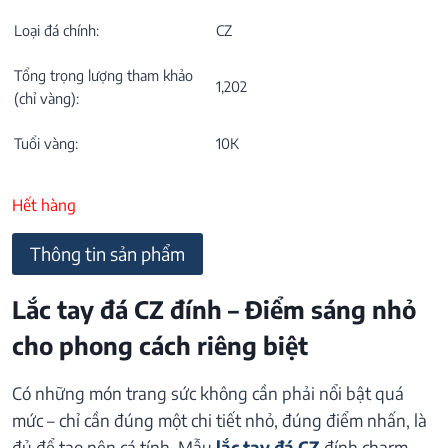
Loại đá chính:
CZ
Tổng trọng lượng tham khảo
1,202
(chỉ vàng):
Tuổi vàng:
10K
Hết hàng
Thông tin sản phẩm
Lắc tay đá CZ đính – Điểm sáng nhỏ
cho phong cách riêng biệt
Có những món trang sức không cần phải nổi bật quá
mức – chỉ cần đúng một chi tiết nhỏ, đúng điểm nhấn, là
đủ để tạo nên cá tính. Mẫu
lắc tay đá CZ
đính charm