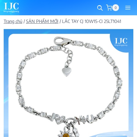
Skip
0
to
content
Trang chủ
/
SẢN PHẨM MỚI
/
LẮC TAY CJ 10W15-CI 25LT1041