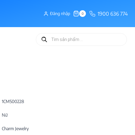
1900 636 774
Đăng nhập
0
Tìm
kiếm
sản
phẩm
1CM500228
Nữ
Charm Jewelry