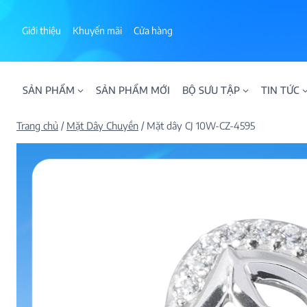
Skip
to
Giới thiệu
Khuyến mãi
Cửa hàng
content
SẢN PHẨM
SẢN PHẨM MỚI
BỘ SƯU TẬP
TIN TỨC
Trang chủ
/
Mặt Dây Chuyền
/
Mặt dây CJ 10W-CZ-4595
ALPHA AURA
BST BLOOM
BST NHẪN KIM T
BST NHẪN NAM
BST SWEETIES
FAMILY COLLECT