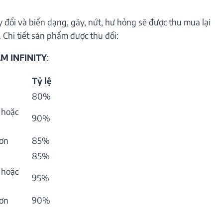
 đổi và biến dạng, gãy, nứt, hư hỏng sẽ được thu mua lại
 Chi tiết sản phẩm được thu đổi:
M INFINITY
:
Tỷ lệ
80%
 hoặc
90%
hơn
85%
85%
 hoặc
95%
hơn
90%