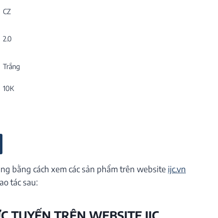
CZ
2.0
Trắng
10K
ng bằng cách xem các sản phẩm trên website
ijc.vn
ao tác sau:
ỰC TUYẾN TRÊN WEBSITE IJC