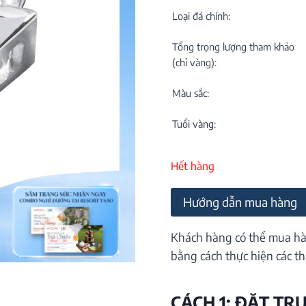
C
NEW
Loại đá chính:
Tổng trọng lượng tham khảo
(chỉ vàng):
Màu sắc:
Tuổi vàng:
M
C
Hết hàng
ON
Hướng dẫn mua hàng
Khách hàng có thể mua hà
bằng cách thực hiện các th
CÁCH 1: ĐẶT TR