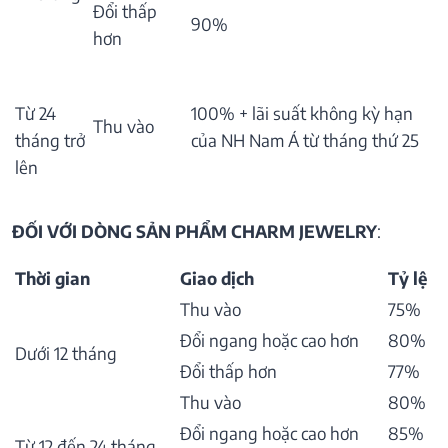
Đổi thấp
90%
hơn
Từ 24
100% + lãi suất không kỳ hạn
Thu vào
tháng trở
của NH Nam Á từ tháng thứ 25
lên
ĐỐI VỚI DÒNG SẢN PHẨM CHARM JEWELRY
:
Thời gian
Giao dịch
Tỷ lệ
Thu vào
75%
Đổi ngang hoặc cao hơn
80%
Dưới 12 tháng
Đổi thấp hơn
77%
Thu vào
80%
Đổi ngang hoặc cao hơn
85%
Từ 12 đến 24 tháng