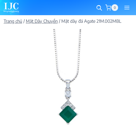
Skip
0
to
content
Trang chủ
/
Mặt Dây Chuyền
/
Mặt dây đá Agate 21M.002MBL