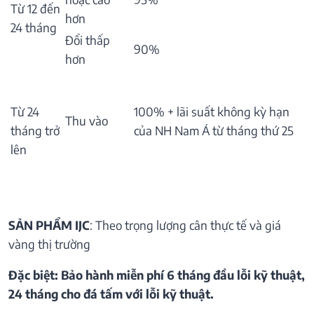
Từ 12 đến
hơn
24 tháng
Đổi thấp
90%
hơn
Từ 24
100% + lãi suất không kỳ hạn
Thu vào
tháng trở
của NH Nam Á từ tháng thứ 25
lên
SẢN PHẨM IJC
: Theo trọng lượng cân thực tế và giá
vàng thị trường
Đặc biệt: Bảo hành miễn phí 6 tháng đầu lỗi kỹ thuật,
24 tháng cho đá tấm với lỗi kỹ thuật.