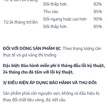
Đổi thấp hơn
82%
Thu vào
85%
Đổi ngang hoặc cao hơn
90%
Từ 24 tháng trở lên
Đổi thấp hơn
85%
ĐỐI VỚI DÒNG SẢN PHẨM IJC
: Theo trọng lượng cân
thực tế và giá vàng thị trường
Đặc biệt: Bảo hành miễn phí 6 tháng đầu lỗi kỹ thuật,
24 tháng cho đá tấm với lỗi kỹ thuật.
3/ ĐIỀU KIỆN ÁP DỤNG BẢO HÀNH VÀ THU ĐỒI:
Sản phẩm phải còn nguyên vẹn, không có dấu hiệu bị
thay đổi chất liệu vàng, đá, kết cấu.