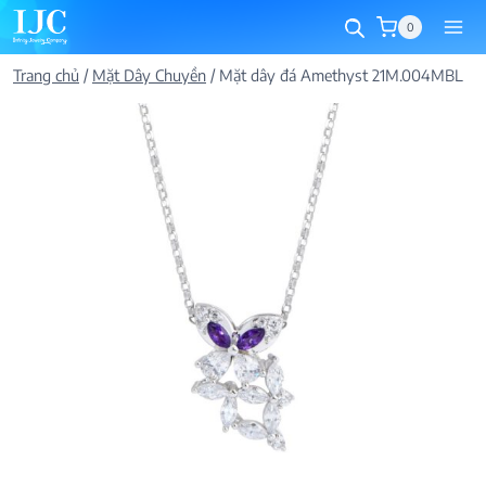
Skip
0
to
content
Trang chủ
/
Mặt Dây Chuyền
/
Mặt dây đá Amethyst 21M.004MBL