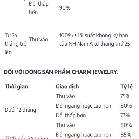
Đổi thấp
90%
hơn
Từ 24
100% + lãi suất không kỳ hạn
Thu vào
tháng trở
của NH Nam Á từ tháng thứ 25
lên
ĐỐI VỚI DÒNG SẢN PHẨM CHARM JEWELRY
:
Thời gian
Giao dịch
Tỷ lệ
Thu vào
75%
Đổi ngang hoặc cao hơn
80%
Dưới 12 tháng
Đổi thấp hơn
77%
Thu vào
80%
Đổi ngang hoặc cao hơn
85%
Từ 12 đến 24 tháng