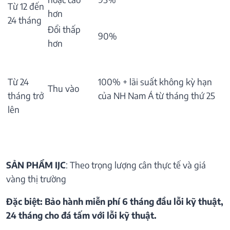
Từ 12 đến
hơn
24 tháng
Đổi thấp
90%
hơn
Từ 24
100% + lãi suất không kỳ hạn
Thu vào
tháng trở
của NH Nam Á từ tháng thứ 25
lên
SẢN PHẨM IJC
: Theo trọng lượng cân thực tế và giá
vàng thị trường
Đặc biệt: Bảo hành miễn phí 6 tháng đầu lỗi kỹ thuật,
24 tháng cho đá tấm với lỗi kỹ thuật.