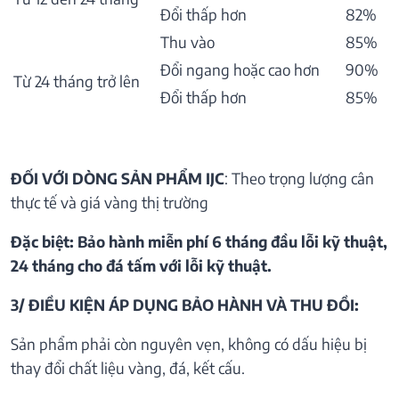
Đổi thấp hơn
82%
Thu vào
85%
Đổi ngang hoặc cao hơn
90%
Từ 24 tháng trở lên
Đổi thấp hơn
85%
ĐỐI VỚI DÒNG SẢN PHẨM IJC
: Theo trọng lượng cân
thực tế và giá vàng thị trường
Đặc biệt: Bảo hành miễn phí 6 tháng đầu lỗi kỹ thuật,
24 tháng cho đá tấm với lỗi kỹ thuật.
3/ ĐIỀU KIỆN ÁP DỤNG BẢO HÀNH VÀ THU ĐỒI:
Sản phẩm phải còn nguyên vẹn, không có dấu hiệu bị
thay đổi chất liệu vàng, đá, kết cấu.