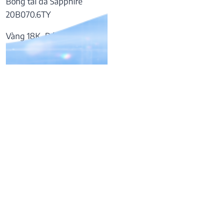
Bông tai đá Sapphire
20B070.6TY
Vàng 18K, Đá Sapphire
57.169.000
₫