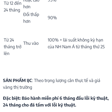
Từ 12 đến
hơn
24 tháng
Đổi thấp
90%
hơn
Từ 24
100% + lãi suất không kỳ hạn
Thu vào
tháng trở
của NH Nam Á từ tháng thứ 25
lên
SẢN PHẨM IJC
: Theo trọng lượng cân thực tế và giá
vàng thị trường
Đặc biệt: Bảo hành miễn phí 6 tháng đầu lỗi kỹ thuật,
24 tháng cho đá tấm với lỗi kỹ thuật.