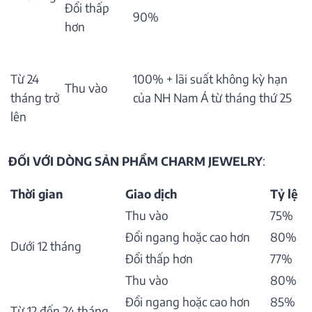
Đổi thấp
90%
hơn
Từ 24
100% + lãi suất không kỳ hạn
Thu vào
tháng trở
của NH Nam Á từ tháng thứ 25
lên
ĐỐI VỚI DÒNG SẢN PHẨM CHARM JEWELRY
:
Thời gian
Giao dịch
Tỷ lệ
Thu vào
75%
Đổi ngang hoặc cao hơn
80%
Dưới 12 tháng
Đổi thấp hơn
77%
Thu vào
80%
Đổi ngang hoặc cao hơn
85%
Từ 12 đến 24 tháng