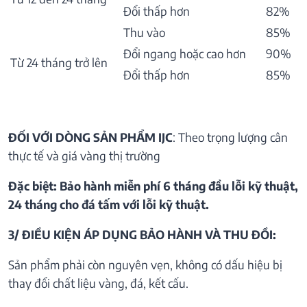
Đổi thấp hơn
82%
Thu vào
85%
Đổi ngang hoặc cao hơn
90%
Từ 24 tháng trở lên
Đổi thấp hơn
85%
ĐỐI VỚI DÒNG SẢN PHẨM IJC
: Theo trọng lượng cân
thực tế và giá vàng thị trường
Đặc biệt: Bảo hành miễn phí 6 tháng đầu lỗi kỹ thuật,
24 tháng cho đá tấm với lỗi kỹ thuật.
3/ ĐIỀU KIỆN ÁP DỤNG BẢO HÀNH VÀ THU ĐỒI:
Sản phẩm phải còn nguyên vẹn, không có dấu hiệu bị
thay đổi chất liệu vàng, đá, kết cấu.