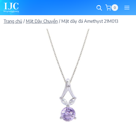
Skip
0
to
content
Trang chủ
/
Mặt Dây Chuyền
/
Mặt dây đá Amethyst 21M013