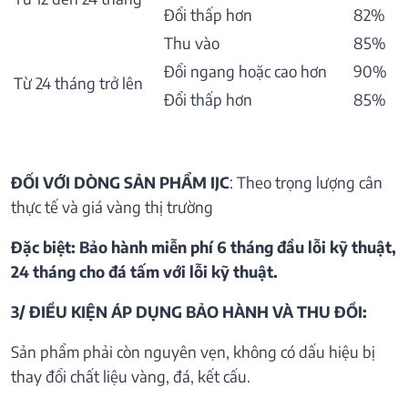
Đổi thấp hơn
82%
Thu vào
85%
Đổi ngang hoặc cao hơn
90%
Từ 24 tháng trở lên
Đổi thấp hơn
85%
ĐỐI VỚI DÒNG SẢN PHẨM IJC
: Theo trọng lượng cân
thực tế và giá vàng thị trường
Đặc biệt: Bảo hành miễn phí 6 tháng đầu lỗi kỹ thuật,
24 tháng cho đá tấm với lỗi kỹ thuật.
3/ ĐIỀU KIỆN ÁP DỤNG BẢO HÀNH VÀ THU ĐỒI:
Sản phẩm phải còn nguyên vẹn, không có dấu hiệu bị
thay đổi chất liệu vàng, đá, kết cấu.