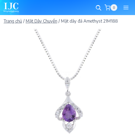
Skip
0
to
content
Trang chủ
/
Mặt Dây Chuyền
/
Mặt dây đá Amethyst 21M188