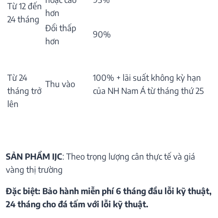
Từ 12 đến
hơn
24 tháng
Đổi thấp
90%
hơn
Từ 24
100% + lãi suất không kỳ hạn
Thu vào
tháng trở
của NH Nam Á từ tháng thứ 25
lên
SẢN PHẨM IJC
: Theo trọng lượng cân thực tế và giá
vàng thị trường
Đặc biệt: Bảo hành miễn phí 6 tháng đầu lỗi kỹ thuật,
24 tháng cho đá tấm với lỗi kỹ thuật.