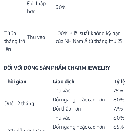
Đổi thấp
90%
hơn
Từ 24
100% + lãi suất không kỳ hạn
Thu vào
tháng trở
của NH Nam Á từ tháng thứ 25
lên
ĐỐI VỚI DÒNG SẢN PHẨM CHARM JEWELRY
:
Thời gian
Giao dịch
Tỷ lệ
Thu vào
75%
Đổi ngang hoặc cao hơn
80%
Dưới 12 tháng
Đổi thấp hơn
77%
Thu vào
80%
Đổi ngang hoặc cao hơn
85%
Từ 12 đến 24 tháng