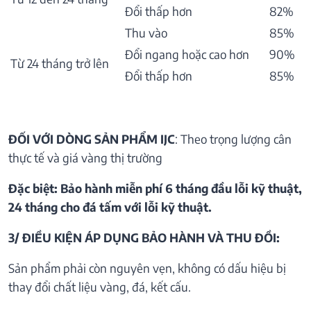
Đổi thấp hơn
82%
Thu vào
85%
Đổi ngang hoặc cao hơn
90%
Từ 24 tháng trở lên
Đổi thấp hơn
85%
ĐỐI VỚI DÒNG SẢN PHẨM IJC
: Theo trọng lượng cân
thực tế và giá vàng thị trường
Đặc biệt: Bảo hành miễn phí 6 tháng đầu lỗi kỹ thuật,
24 tháng cho đá tấm với lỗi kỹ thuật.
3/ ĐIỀU KIỆN ÁP DỤNG BẢO HÀNH VÀ THU ĐỒI:
Sản phẩm phải còn nguyên vẹn, không có dấu hiệu bị
thay đổi chất liệu vàng, đá, kết cấu.