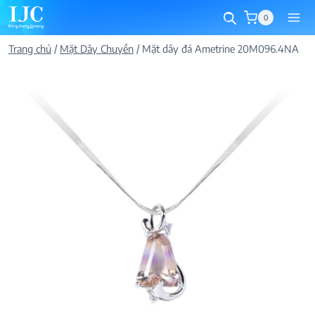
Skip
0
to
content
Trang chủ
/
Mặt Dây Chuyền
/
Mặt dây đá Ametrine 20M096.4NA