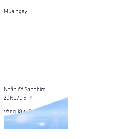
Mua ngay
Nhẫn đá Sapphire
20N070.6TY
Vàng 18K, Đá Sapphire
55.797.000
₫