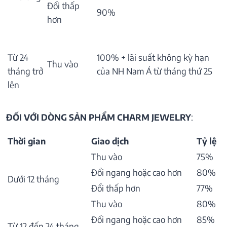
Đổi thấp
90%
hơn
Từ 24
100% + lãi suất không kỳ hạn
Thu vào
tháng trở
của NH Nam Á từ tháng thứ 25
lên
ĐỐI VỚI DÒNG SẢN PHẨM CHARM JEWELRY
:
Thời gian
Giao dịch
Tỷ lệ
Thu vào
75%
Đổi ngang hoặc cao hơn
80%
Dưới 12 tháng
Đổi thấp hơn
77%
Thu vào
80%
Đổi ngang hoặc cao hơn
85%
Từ 12 đến 24 tháng