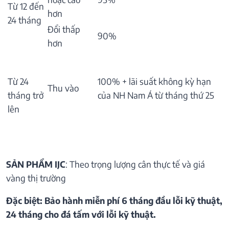
Từ 12 đến
hơn
24 tháng
Đổi thấp
90%
hơn
Từ 24
100% + lãi suất không kỳ hạn
Thu vào
tháng trở
của NH Nam Á từ tháng thứ 25
lên
SẢN PHẨM IJC
: Theo trọng lượng cân thực tế và giá
vàng thị trường
Đặc biệt: Bảo hành miễn phí 6 tháng đầu lỗi kỹ thuật,
24 tháng cho đá tấm với lỗi kỹ thuật.