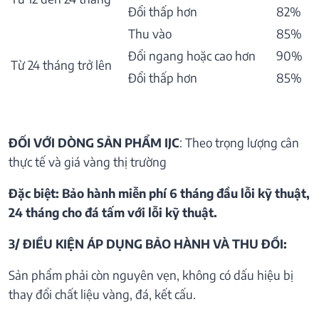
Đổi thấp hơn
82%
Thu vào
85%
Đổi ngang hoặc cao hơn
90%
Từ 24 tháng trở lên
Đổi thấp hơn
85%
ĐỐI VỚI DÒNG SẢN PHẨM IJC
: Theo trọng lượng cân
thực tế và giá vàng thị trường
Đặc biệt: Bảo hành miễn phí 6 tháng đầu lỗi kỹ thuật,
24 tháng cho đá tấm với lỗi kỹ thuật.
3/ ĐIỀU KIỆN ÁP DỤNG BẢO HÀNH VÀ THU ĐỒI:
Sản phẩm phải còn nguyên vẹn, không có dấu hiệu bị
thay đổi chất liệu vàng, đá, kết cấu.