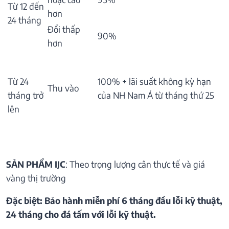
Từ 12 đến
hơn
24 tháng
Đổi thấp
90%
hơn
Từ 24
100% + lãi suất không kỳ hạn
Thu vào
tháng trở
của NH Nam Á từ tháng thứ 25
lên
SẢN PHẨM IJC
: Theo trọng lượng cân thực tế và giá
vàng thị trường
Đặc biệt: Bảo hành miễn phí 6 tháng đầu lỗi kỹ thuật,
24 tháng cho đá tấm với lỗi kỹ thuật.