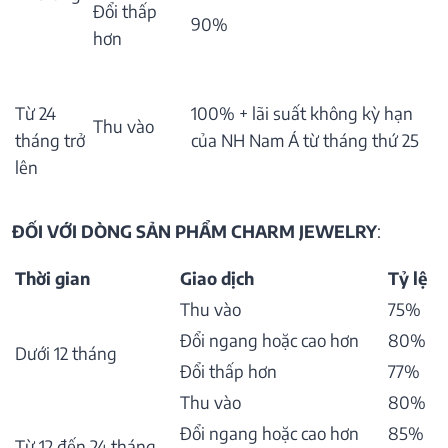
Đổi thấp
90%
hơn
Từ 24
100% + lãi suất không kỳ hạn
Thu vào
tháng trở
của NH Nam Á từ tháng thứ 25
lên
ĐỐI VỚI DÒNG SẢN PHẨM CHARM JEWELRY
:
Thời gian
Giao dịch
Tỷ lệ
Thu vào
75%
Đổi ngang hoặc cao hơn
80%
Dưới 12 tháng
Đổi thấp hơn
77%
Thu vào
80%
Đổi ngang hoặc cao hơn
85%
Từ 12 đến 24 tháng