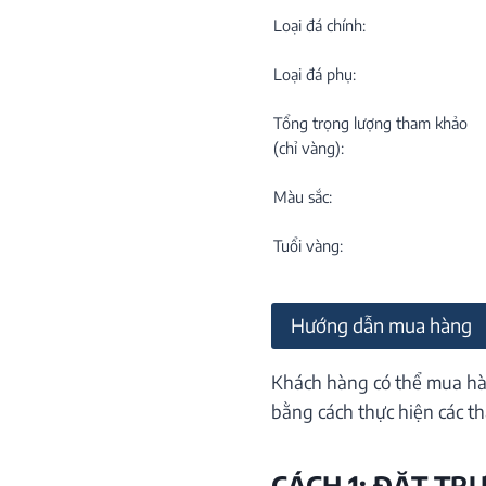
C
NEW
Loại đá chính:
Loại đá phụ:
Tổng trọng lượng tham khảo
(chỉ vàng):
Màu sắc:
M
C
Tuổi vàng:
ON
Hướng dẫn mua hàng
Khách hàng có thể mua hà
bằng cách thực hiện các th
CÁCH 1: ĐẶT TR