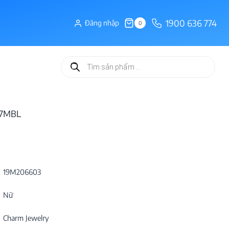
1900 636 774
Đăng nhập
0
Tìm
kiếm
sản
phẩm
07MBL
19M206603
Nữ
Charm Jewelry