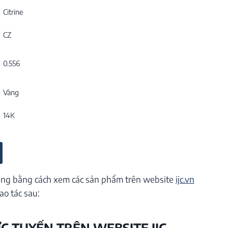
Citrine
CZ
0.556
Vàng
14K
ng bằng cách xem các sản phẩm trên website
ijc.vn
ao tác sau:
ỰC TUYẾN TRÊN WEBSITE IJC