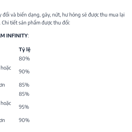
 đổi và biến dạng, gãy, nứt, hư hỏng sẽ được thu mua lại
 Chi tiết sản phẩm được thu đổi:
M INFINITY
:
Tỷ lệ
80%
 hoặc
90%
hơn
85%
85%
 hoặc
95%
hơn
90%