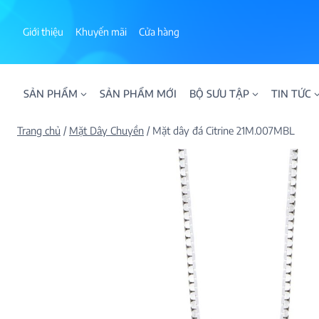
Skip
to
Giới thiệu
Khuyến mãi
Cửa hàng
content
SẢN PHẨM
SẢN PHẨM MỚI
BỘ SƯU TẬP
TIN TỨC
Trang chủ
/
Mặt Dây Chuyền
/
Mặt dây đá Citrine 21M.007MBL
ALPHA AURA
BST BLOOM
BST NHẪN KIM T
BST NHẪN NAM
BST SWEETIES
FAMILY COLLECT