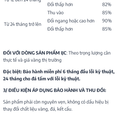
Đổi thấp hơn
82%
Thu vào
85%
Đổi ngang hoặc cao hơn
90%
Từ 24 tháng trở lên
Đổi thấp hơn
85%
ĐỐI VỚI DÒNG SẢN PHẨM IJC
: Theo trọng lượng cân
thực tế và giá vàng thị trường
Đặc biệt: Bảo hành miễn phí 6 tháng đầu lỗi kỹ thuật,
24 tháng cho đá tấm với lỗi kỹ thuật.
3/ ĐIỀU KIỆN ÁP DỤNG BẢO HÀNH VÀ THU ĐỒI:
Sản phẩm phải còn nguyên vẹn, không có dấu hiệu bị
thay đổi chất liệu vàng, đá, kết cấu.