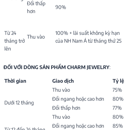
Đổi thấp
90%
hơn
Từ 24
100% + lãi suất không kỳ hạn
Thu vào
tháng trở
của NH Nam Á từ tháng thứ 25
lên
ĐỐI VỚI DÒNG SẢN PHẨM CHARM JEWELRY
:
Thời gian
Giao dịch
Tỷ lệ
Thu vào
75%
Đổi ngang hoặc cao hơn
80%
Dưới 12 tháng
Đổi thấp hơn
77%
Thu vào
80%
Đổi ngang hoặc cao hơn
85%
Từ 12 đến 24 tháng