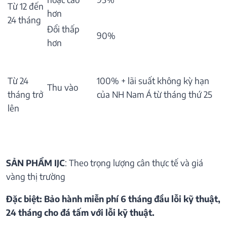
Từ 12 đến
hơn
24 tháng
Đổi thấp
90%
hơn
Từ 24
100% + lãi suất không kỳ hạn
Thu vào
tháng trở
của NH Nam Á từ tháng thứ 25
lên
SẢN PHẨM IJC
: Theo trọng lượng cân thực tế và giá
vàng thị trường
Đặc biệt: Bảo hành miễn phí 6 tháng đầu lỗi kỹ thuật,
24 tháng cho đá tấm với lỗi kỹ thuật.