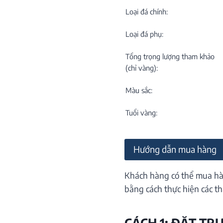
C
NEW
Loại đá chính:
Loại đá phụ:
Tổng trọng lượng tham khảo
(chỉ vàng):
Màu sắc:
M
C
Tuổi vàng:
ON
Hướng dẫn mua hàng
Khách hàng có thể mua hà
bằng cách thực hiện các th
CÁCH 1: ĐẶT TR