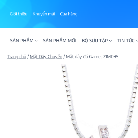
Skip
to
Giới thiệu
Khuyến mãi
Cửa hàng
content
SẢN PHẨM
SẢN PHẨM MỚI
BỘ SƯU TẬP
TIN TỨC
Trang chủ
/
Mặt Dây Chuyền
/
Mặt dây đá Garnet 21M095
ALPHA AURA
BST BLOOM
BST NHẪN KIM T
BST NHẪN NAM
BST SWEETIES
FAMILY COLLECT