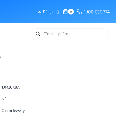
1900 636 774
Đăng nhập
0
Tìm
kiếm
sản
phẩm
5
19M207389
Nữ
Charm Jewelry