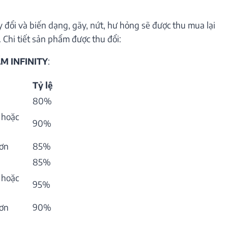
 đổi và biến dạng, gãy, nứt, hư hỏng sẽ được thu mua lại
 Chi tiết sản phẩm được thu đổi:
M INFINITY
:
Tỷ lệ
80%
 hoặc
90%
hơn
85%
85%
 hoặc
95%
hơn
90%