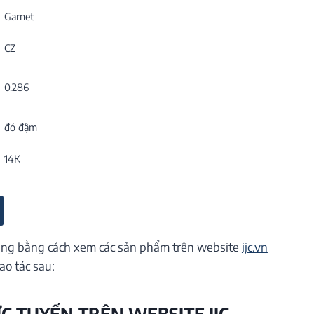
Garnet
CZ
0.286
đỏ đậm
14K
ng bằng cách xem các sản phẩm trên website
ijc.vn
ao tác sau:
ỰC TUYẾN TRÊN WEBSITE IJC