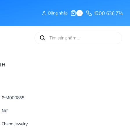
1900 636 774
Đăng nhập
0
Tìm
kiếm
sản
phẩm
5TH
19M000858
Nữ
Charm Jewelry