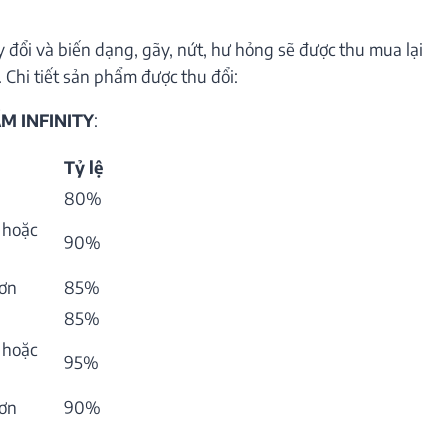
 đổi và biến dạng, gãy, nứt, hư hỏng sẽ được thu mua lại
 Chi tiết sản phẩm được thu đổi:
M INFINITY
:
Tỷ lệ
80%
 hoặc
90%
hơn
85%
85%
 hoặc
95%
hơn
90%