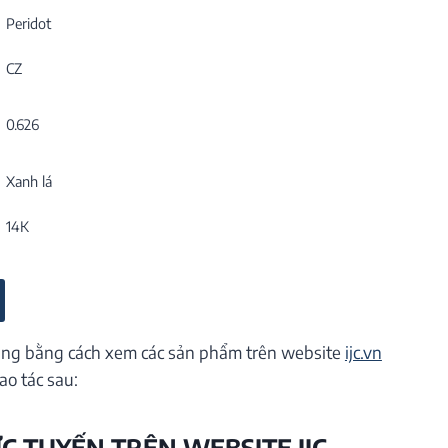
Peridot
CZ
0.626
Xanh lá
14K
ng bằng cách xem các sản phẩm trên website
ijc.vn
ao tác sau:
ỰC TUYẾN TRÊN WEBSITE IJC