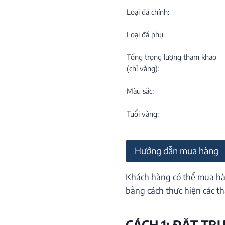
C
NEW
Loại đá chính:
Loại đá phụ:
Tổng trọng lượng tham khảo
(chỉ vàng):
Màu sắc:
M
C
Tuổi vàng:
ON
Hướng dẫn mua hàng
Khách hàng có thể mua hà
bằng cách thực hiện các th
CÁCH 1: ĐẶT TR