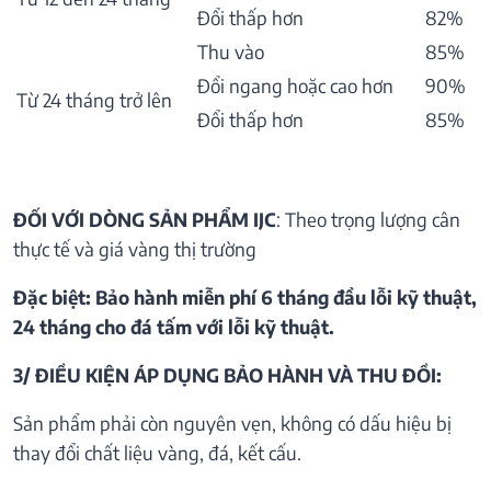
Đổi thấp hơn
82%
Thu vào
85%
Đổi ngang hoặc cao hơn
90%
Từ 24 tháng trở lên
Đổi thấp hơn
85%
ĐỐI VỚI DÒNG SẢN PHẨM IJC
: Theo trọng lượng cân
thực tế và giá vàng thị trường
Đặc biệt: Bảo hành miễn phí 6 tháng đầu lỗi kỹ thuật,
24 tháng cho đá tấm với lỗi kỹ thuật.
3/ ĐIỀU KIỆN ÁP DỤNG BẢO HÀNH VÀ THU ĐỒI:
Sản phẩm phải còn nguyên vẹn, không có dấu hiệu bị
thay đổi chất liệu vàng, đá, kết cấu.