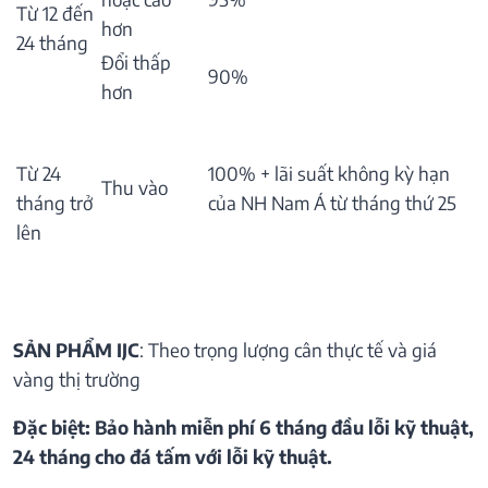
Từ 12 đến
hơn
24 tháng
Đổi thấp
90%
hơn
Từ 24
100% + lãi suất không kỳ hạn
Thu vào
tháng trở
của NH Nam Á từ tháng thứ 25
lên
SẢN PHẨM IJC
: Theo trọng lượng cân thực tế và giá
vàng thị trường
Đặc biệt: Bảo hành miễn phí 6 tháng đầu lỗi kỹ thuật,
24 tháng cho đá tấm với lỗi kỹ thuật.