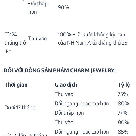
Đổi thấp
90%
hơn
Từ 24
100% + lãi suất không kỳ hạn
Thu vào
tháng trở
của NH Nam Á từ tháng thứ 25
lên
ĐỐI VỚI DÒNG SẢN PHẨM CHARM JEWELRY
:
Thời gian
Giao dịch
Tỷ lệ
Thu vào
75%
Đổi ngang hoặc cao hơn
80%
Dưới 12 tháng
Đổi thấp hơn
77%
Thu vào
80%
Đổi ngang hoặc cao hơn
85%
Từ 12 đến 24 tháng