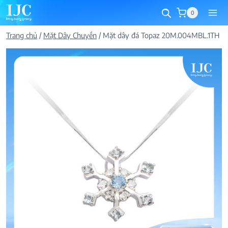
Skip
0
to
content
Trang chủ
/
Mặt Dây Chuyền
/
Mặt dây đá Topaz 20M.004MBL.1TH