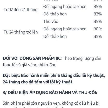
Đổi ngang hoặc cao hơn
85%
Từ 12 đến 24 tháng
Đổi thấp hơn
82%
Thu vào
85%
Đổi ngang hoặc cao hơn
90%
Từ 24 tháng trở lên
Đổi thấp hơn
85%
ĐỐI VỚI DÒNG SẢN PHẨM IJC
: Theo trọng lượng cân
thực tế và giá vàng thị trường
Đặc biệt: Bảo hành miễn phí 6 tháng đầu lỗi kỹ thuật,
24 tháng cho đá tấm với lỗi kỹ thuật.
3/ ĐIỀU KIỆN ÁP DỤNG BẢO HÀNH VÀ THU ĐỒI:
Sản phẩm phải còn nguyên vẹn, không có dấu hiệu bị