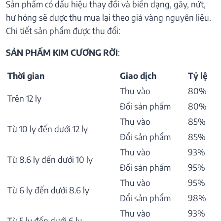
Sản phẩm có dấu hiệu thay đổi và biến dạng, gãy, nứt,
hư hỏng sẽ được thu mua lại theo giá vàng nguyên liệu.
Chi tiết sản phẩm được thu đổi:
SẢN PHẨM KIM CƯƠNG RỜI
:
Thời gian
Giao dịch
Tỷ lệ
Thu vào
80%
Trên 12 ly
Đổi sản phẩm
80%
Thu vào
85%
Từ 10 ly đến dưới 12 ly
Đổi sản phẩm
85%
Thu vào
93%
Từ 8.6 ly đến dưới 10 ly
Đổi sản phẩm
95%
Thu vào
95%
Từ 6 ly đến dưới 8.6 ly
Đổi sản phẩm
98%
Thu vào
93%
Từ 5 ly đến dưới 6 ly