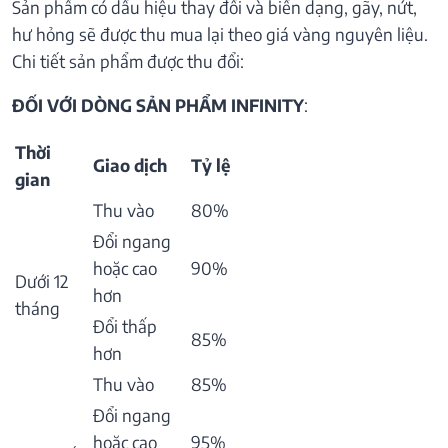
Sản phẩm có dấu hiệu thay đổi và biến dạng, gãy, nứt,
hư hỏng sẽ được thu mua lại theo giá vàng nguyên liệu.
Chi tiết sản phẩm được thu đổi:
ĐỐI VỚI DÒNG SẢN PHẨM INFINITY
:
Thời
Giao dịch
Tỷ lệ
gian
Thu vào
80%
Đổi ngang
hoặc cao
90%
Dưới 12
hơn
tháng
Đổi thấp
85%
hơn
Thu vào
85%
Đổi ngang
hoặc cao
95%