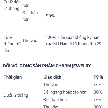
Từ 12 đến
hơn
24 tháng
Đổi thấp
90%
hơn
Từ 24
100% + lãi suất không kỳ hạn
Thu vào
tháng trở
của NH Nam Á từ tháng thứ 25
lên
ĐỐI VỚI DÒNG SẢN PHẨM CHARM JEWELRY
:
Thời gian
Giao dịch
Tỷ lệ
Thu vào
75%
Đổi ngang hoặc cao hơn
80%
Dưới 12 tháng
Đổi thấp hơn
77%
Thu vào
80%