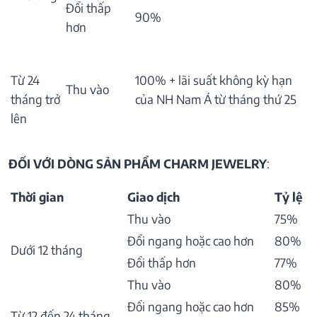
Đổi thấp
90%
hơn
Từ 24
100% + lãi suất không kỳ hạn
Thu vào
tháng trở
của NH Nam Á từ tháng thứ 25
lên
ĐỐI VỚI DÒNG SẢN PHẨM CHARM JEWELRY
:
Thời gian
Giao dịch
Tỷ lệ
Thu vào
75%
Đổi ngang hoặc cao hơn
80%
Dưới 12 tháng
Đổi thấp hơn
77%
Thu vào
80%
Đổi ngang hoặc cao hơn
85%
Từ 12 đến 24 tháng