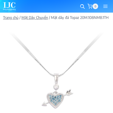
Skip
0
to
content
Trang chủ
/
Mặt Dây Chuyền
/
Mặt dây đá Topaz 20M.108NMB.1TH