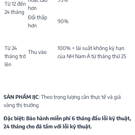
Từ 12 đến
hơn
24 tháng
Đổi thấp
90%
hơn
Từ 24
100% + lãi suất không kỳ hạn
Thu vào
tháng trở
của NH Nam Á từ tháng thứ 25
lên
SẢN PHẨM IJC
: Theo trọng lượng cân thực tế và giá
vàng thị trường
Đặc biệt: Bảo hành miễn phí 6 tháng đầu lỗi kỹ thuật,
24 tháng cho đá tấm với lỗi kỹ thuật.