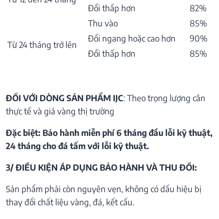
Đổi thấp hơn
82%
Thu vào
85%
Đổi ngang hoặc cao hơn
90%
Từ 24 tháng trở lên
Đổi thấp hơn
85%
ĐỐI VỚI DÒNG SẢN PHẨM IJC
: Theo trọng lượng cân
thực tế và giá vàng thị trường
Đặc biệt: Bảo hành miễn phí 6 tháng đầu lỗi kỹ thuật,
24 tháng cho đá tấm với lỗi kỹ thuật.
3/ ĐIỀU KIỆN ÁP DỤNG BẢO HÀNH VÀ THU ĐỒI:
Sản phẩm phải còn nguyên vẹn, không có dấu hiệu bị
thay đổi chất liệu vàng, đá, kết cấu.