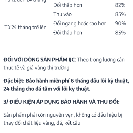
Đổi thấp hơn
82%
Thu vào
85%
Đổi ngang hoặc cao hơn
90%
Từ 24 tháng trở lên
Đổi thấp hơn
85%
ĐỐI VỚI DÒNG SẢN PHẨM IJC
: Theo trọng lượng cân
thực tế và giá vàng thị trường
Đặc biệt: Bảo hành miễn phí 6 tháng đầu lỗi kỹ thuật,
24 tháng cho đá tấm với lỗi kỹ thuật.
3/ ĐIỀU KIỆN ÁP DỤNG BẢO HÀNH VÀ THU ĐỒI:
Sản phẩm phải còn nguyên vẹn, không có dấu hiệu bị
thay đổi chất liệu vàng, đá, kết cấu.