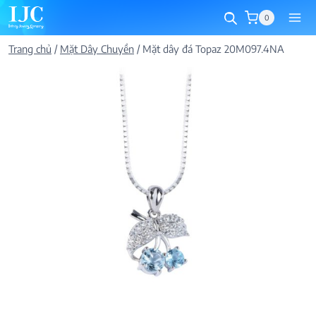
Skip
0
to
content
Trang chủ
/
Mặt Dây Chuyền
/
Mặt dây đá Topaz 20M097.4NA