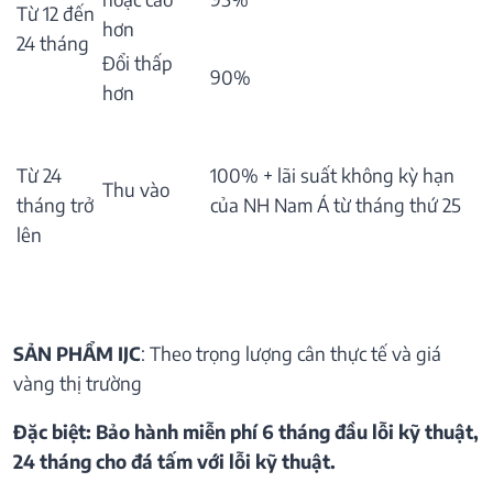
Từ 12 đến
hơn
24 tháng
Đổi thấp
90%
hơn
Từ 24
100% + lãi suất không kỳ hạn
Thu vào
tháng trở
của NH Nam Á từ tháng thứ 25
lên
SẢN PHẨM IJC
: Theo trọng lượng cân thực tế và giá
vàng thị trường
Đặc biệt: Bảo hành miễn phí 6 tháng đầu lỗi kỹ thuật,
24 tháng cho đá tấm với lỗi kỹ thuật.