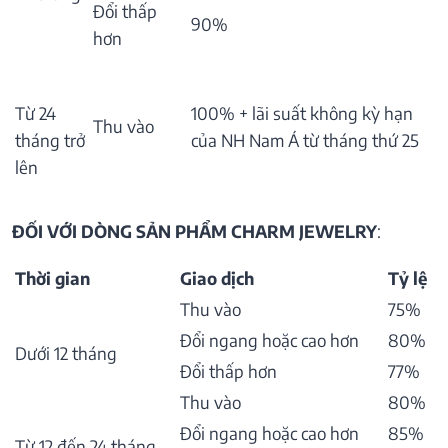
Đổi thấp
90%
hơn
Từ 24
100% + lãi suất không kỳ hạn
Thu vào
tháng trở
của NH Nam Á từ tháng thứ 25
lên
ĐỐI VỚI DÒNG SẢN PHẨM CHARM JEWELRY
:
Thời gian
Giao dịch
Tỷ lệ
Thu vào
75%
Đổi ngang hoặc cao hơn
80%
Dưới 12 tháng
Đổi thấp hơn
77%
Thu vào
80%
Đổi ngang hoặc cao hơn
85%
Từ 12 đến 24 tháng