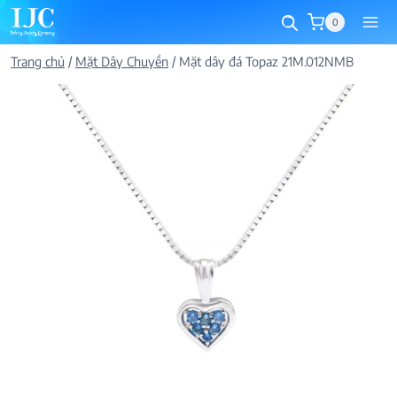
Skip
0
to
content
Trang chủ
/
Mặt Dây Chuyền
/
Mặt dây đá Topaz 21M.012NMB