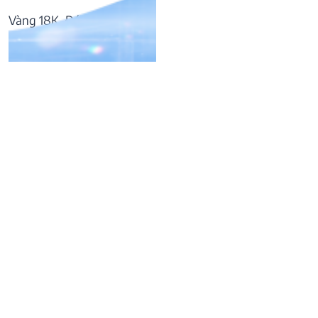
Vàng 18K, Đá Sapphire
37.809.000
₫