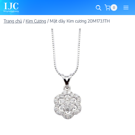
Skip
0
to
content
Trang chủ
/
Kim Cương
/
Mặt dây Kim cương 20M173.1TH