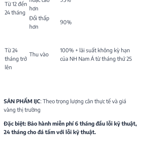
Từ 12 đến
hơn
24 tháng
Đổi thấp
90%
hơn
Từ 24
100% + lãi suất không kỳ hạn
Thu vào
tháng trở
của NH Nam Á từ tháng thứ 25
lên
SẢN PHẨM IJC
: Theo trọng lượng cân thực tế và giá
vàng thị trường
Đặc biệt: Bảo hành miễn phí 6 tháng đầu lỗi kỹ thuật,
24 tháng cho đá tấm với lỗi kỹ thuật.