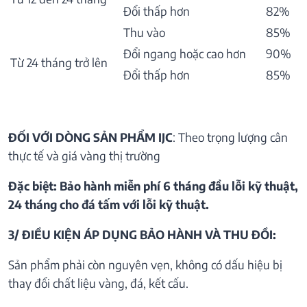
Đổi thấp hơn
82%
Thu vào
85%
Đổi ngang hoặc cao hơn
90%
Từ 24 tháng trở lên
Đổi thấp hơn
85%
ĐỐI VỚI DÒNG SẢN PHẨM IJC
: Theo trọng lượng cân
thực tế và giá vàng thị trường
Đặc biệt: Bảo hành miễn phí 6 tháng đầu lỗi kỹ thuật,
24 tháng cho đá tấm với lỗi kỹ thuật.
3/ ĐIỀU KIỆN ÁP DỤNG BẢO HÀNH VÀ THU ĐỒI:
Sản phẩm phải còn nguyên vẹn, không có dấu hiệu bị
thay đổi chất liệu vàng, đá, kết cấu.