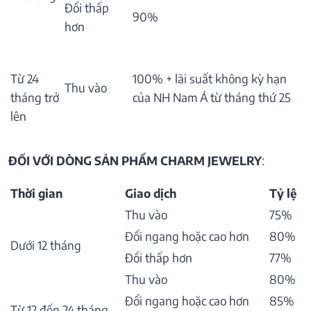
Đổi thấp
90%
hơn
Từ 24
100% + lãi suất không kỳ hạn
Thu vào
tháng trở
của NH Nam Á từ tháng thứ 25
lên
ĐỐI VỚI DÒNG SẢN PHẨM CHARM JEWELRY
:
Thời gian
Giao dịch
Tỷ lệ
Thu vào
75%
Đổi ngang hoặc cao hơn
80%
Dưới 12 tháng
Đổi thấp hơn
77%
Thu vào
80%
Đổi ngang hoặc cao hơn
85%
Từ 12 đến 24 tháng