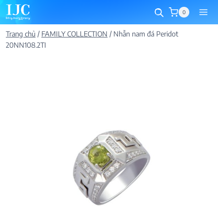
Skip
0
to
content
Trang chủ
/
FAMILY COLLECTION
/
Nhẫn nam đá Peridot
20NN108.2TI