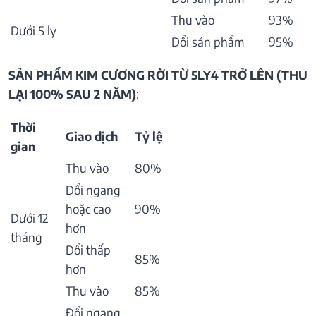
Thu vào
93%
Dưới 5 ly
Đổi sản phẩm
95%
SẢN PHẨM KIM CƯƠNG RỜI TỪ 5LY4 TRỞ LÊN (THU
LẠI 100% SAU 2 NĂM)
:
Thời
Giao dịch
Tỷ lệ
gian
Thu vào
80%
Đổi ngang
hoặc cao
90%
Dưới 12
hơn
tháng
Đổi thấp
85%
hơn
Thu vào
85%
Đổi ngang