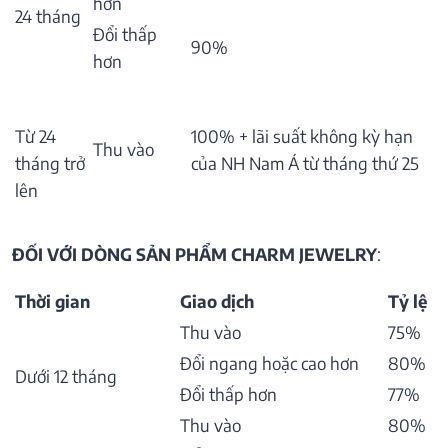
hơn
24 tháng
Đổi thấp
90%
hơn
Từ 24
100% + lãi suất không kỳ hạn
Thu vào
tháng trở
của NH Nam Á từ tháng thứ 25
lên
ĐỐI VỚI DÒNG SẢN PHẨM CHARM JEWELRY
:
Thời gian
Giao dịch
Tỷ lệ
Thu vào
75%
Đổi ngang hoặc cao hơn
80%
Dưới 12 tháng
Đổi thấp hơn
77%
Thu vào
80%