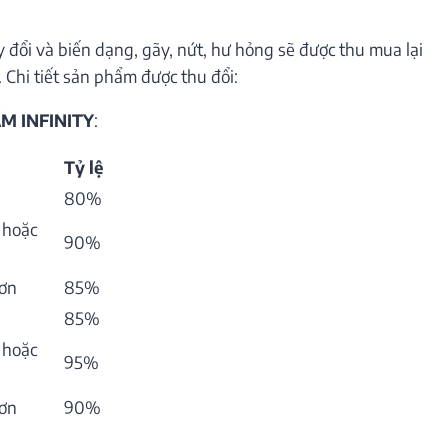
 đổi và biến dạng, gãy, nứt, hư hỏng sẽ được thu mua lại
 Chi tiết sản phẩm được thu đổi:
M INFINITY
:
Tỷ lệ
80%
 hoặc
90%
hơn
85%
85%
 hoặc
95%
hơn
90%