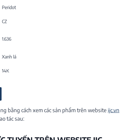
Peridot
CZ
1.636
Xanh lá
14K
ng bằng cách xem các sản phẩm trên website
ijc.vn
ao tác sau:
ỰC TUYẾN TRÊN WEBSITE IJC