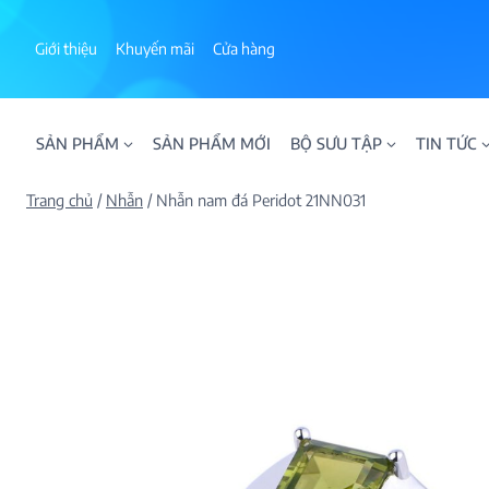
Skip
to
Giới thiệu
Khuyến mãi
Cửa hàng
content
SẢN PHẨM
SẢN PHẨM MỚI
BỘ SƯU TẬP
TIN TỨC
Trang chủ
/
Nhẫn
/
Nhẫn nam đá Peridot 21NN031
ALPHA AURA
BST BLOOM
BST NHẪN KIM T
BST NHẪN NAM
BST SWEETIES
FAMILY COLLECT