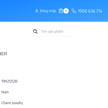
1900 636 774
Đăng nhập
0
Tìm
kiếm
sản
phẩm
N031
19N212538
Nam
Charm Jewelry