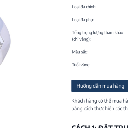
C
NEW
Loại đá chính:
Loại đá phụ:
Tổng trọng lượng tham khảo
(chỉ vàng):
Màu sắc:
M
C
Tuổi vàng:
ON
Hướng dẫn mua hàng
Khách hàng có thể mua hà
bằng cách thực hiện các th
CÁCH 1: ĐẶT TR