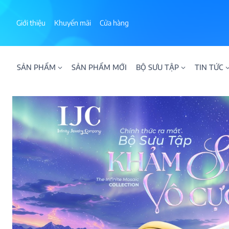
Skip
to
Giới thiệu
Khuyến mãi
Cửa hàng
content
SẢN PHẨM
SẢN PHẨM MỚI
BỘ SƯU TẬP
TIN TỨC
ALPHA AURA
BST BLOOM
BST NHẪN KIM T
BST NHẪN NAM
BST SWEETIES
FAMILY COLLECT