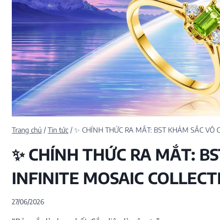
HOA CỦA NẮNG
INITIAL STUDS
KHẢM SẮC VÔ CỰ
KIM DUYÊN
LOVE IN SUMMER
MIELORA
NGUYỆT ẢNH
QUÀ TẶNG MẸ
SHADOW GLEAM
TRANG SỨC ĐI LÀ
TRANG SỨC ĐI TIỆ
VĨNH KẾT
Trang chủ
/
Tin tức
/
✨ CHÍNH THỨC RA MẮT: BST KHẢM SẮC VÔ C
GIỌT SƯƠNG
THE GOLDEN MO
✨ CHÍNH THỨC RA MẮT: BS
INFINITE MOSAIC COLLECT
27/06/2026