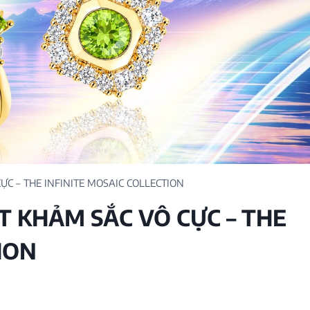
C
NEW
M
C
ỰC – THE INFINITE MOSAIC COLLECTION
ON
T KHẢM SẮC VÔ CỰC – THE
ION