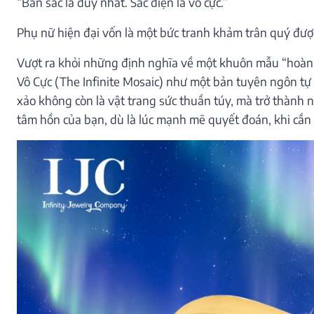
“Bản sắc là duy nhất. Sắc diện là vô cực.”
Phụ nữ hiện đại vốn là một bức tranh khảm trân quý đượ
Vượt ra khỏi những định nghĩa về một khuôn mẫu “hoàn h
Vô Cực (The Infinite Mosaic)
như một bản tuyên ngôn tự d
xảo không còn là vật trang sức thuần túy, mà trở thành 
tâm hồn của bạn, dù là lúc mạnh mẽ quyết đoán, khi cần