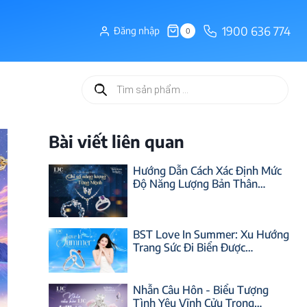
1900 636 774
Đăng nhập
0
Tìm
kiếm
sản
phẩm
Bài viết liên quan
Hướng Dẫn Cách Xác Định Mức
Độ Năng Lượng Bản Thân…
BST Love In Summer: Xu Hướng
Trang Sức Đi Biển Được…
Nhẫn Câu Hôn - Biểu Tượng
Tình Yêu Vĩnh Cửu Trong…