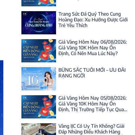
Trang Sức Đá Quý Theo Cung
Hoàng Đạo: Xu Hướng Được Giới
Trẻ Yêu Thích
Giá Vàng Hôm Nay 06/08/2026:
Giá Vàng 10K Hôm Nay Ổn
Định, Có Nên Mua Lúc Này?
BỪNG SẮC TUỔI MỚI – ƯU ĐÃI
RẠNG NGỜI
Giá Vàng Hôm Nay 05/08/2026:
Giá Vàng 10K Hôm Nay Ổn
Định, Thị Trường Tiếp Tục Quan
Sát
Vàng IJC Có Uy Tín Không? Giải
Đáp Những Điều Khách Hàng