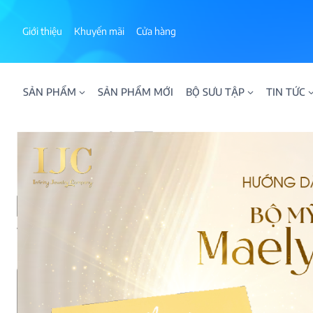
Skip
to
Giới thiệu
Khuyến mãi
Cửa hàng
content
SẢN PHẨM
SẢN PHẨM MỚI
BỘ SƯU TẬP
TIN TỨC
ALPHA AURA
BST BLOOM
BST NHẪN KIM T
BST NHẪN NAM
BST SWEETIES
FAMILY COLLECT