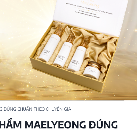
C
NEW
M
C
ON
 ĐÚNG CHUẨN THEO CHUYÊN GIA
PHẨM MAELYEONG ĐÚNG