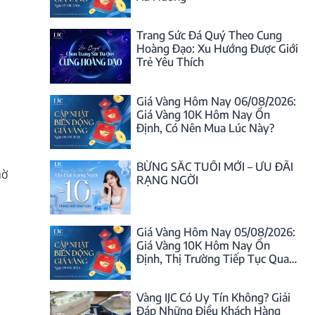
Trang Sức Đá Quý Theo Cung
Hoàng Đạo: Xu Hướng Được Giới
Trẻ Yêu Thích
Giá Vàng Hôm Nay 06/08/2026:
Giá Vàng 10K Hôm Nay Ổn
Định, Có Nên Mua Lúc Này?
BỪNG SẮC TUỔI MỚI – ƯU ĐÃI
hờ
RẠNG NGỜI
Giá Vàng Hôm Nay 05/08/2026:
Giá Vàng 10K Hôm Nay Ổn
Định, Thị Trường Tiếp Tục Quan
Sát
Vàng IJC Có Uy Tín Không? Giải
Đáp Những Điều Khách Hàng