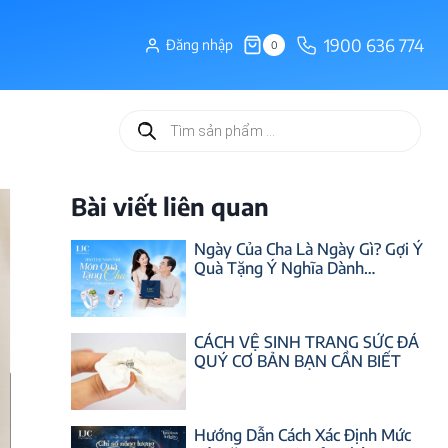
1900 636 774
Đăng nhập
0
Tìm
kiếm
sản
phẩm
Bài viết liên quan
Ngày Của Cha Là Ngày Gì? Gợi Ý
Quà Tặng Ý Nghĩa Dành…
CÁCH VỆ SINH TRANG SỨC ĐÁ
QUÝ CƠ BẢN BẠN CẦN BIẾT
Hướng Dẫn Cách Xác Định Mức