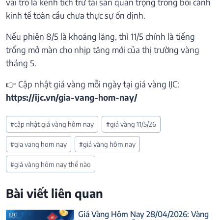
vai trò là kênh tích trữ tài sản quan trọng trong bối cảnh
kinh tế toàn cầu chưa thực sự ổn định.
Nếu phiên 8/5 là khoảng lặng, thì 11/5 chính là tiếng
trống mở màn cho nhịp tăng mới của thị trường vàng
tháng 5.
👉 Cập nhật giá vàng mỗi ngày tại giá vàng IJC:
https://ijc.vn/gia-vang-hom-nay/
Post
#
cập nhật giá vàng hôm nay
#
giá vàng 11/5/26
Tags:
#
gia vang hom nay
#
giá vàng hôm nay
#
giá vàng hôm nay thế nào
Bài viết liên quan
Giá Vàng Hôm Nay 28/04/2026: Vàng