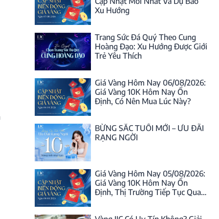
Cập Nhật Mới Nhất Và Dự Báo
Xu Hướng
Trang Sức Đá Quý Theo Cung
Hoàng Đạo: Xu Hướng Được Giới
Trẻ Yêu Thích
Giá Vàng Hôm Nay 06/08/2026:
Giá Vàng 10K Hôm Nay Ổn
Định, Có Nên Mua Lúc Này?
m
BỪNG SẮC TUỔI MỚI – ƯU ĐÃI
RẠNG NGỜI
Giá Vàng Hôm Nay 05/08/2026:
Giá Vàng 10K Hôm Nay Ổn
Định, Thị Trường Tiếp Tục Quan
Sát