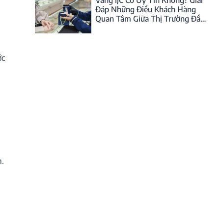
Vàng IJC Có Uy Tín Không? Giải
Đáp Những Điều Khách Hàng
Quan Tâm Giữa Thị Trường Đầy
Biến Động
ớc
h.