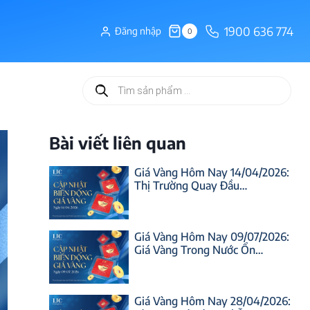
1900 636 774
Đăng nhập
0
Tìm
kiếm
sản
phẩm
Bài viết liên quan
Giá Vàng Hôm Nay 14/04/2026:
Thị Trường Quay Đầu…
Giá Vàng Hôm Nay 09/07/2026:
Giá Vàng Trong Nước Ổn…
Giá Vàng Hôm Nay 28/04/2026: