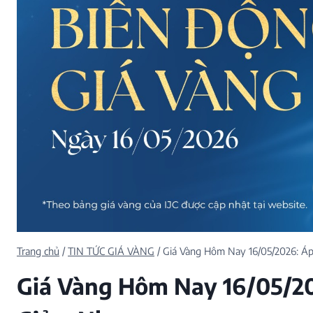
HOA CỦA NẮNG
INITIAL STUDS
KHẢM SẮC VÔ CỰ
KIM DUYÊN
LOVE IN SUMMER
MIELORA
NGUYỆT ẢNH
QUÀ TẶNG MẸ
SHADOW GLEAM
TRANG SỨC ĐI LÀ
TRANG SỨC ĐI TIỆ
VĨNH KẾT
GIỌT SƯƠNG
THE GOLDEN MO
Trang chủ
/
TIN TỨC GIÁ VÀNG
/
Giá Vàng Hôm Nay 16/05/2026: Áp
Giá Vàng Hôm Nay 16/05/202