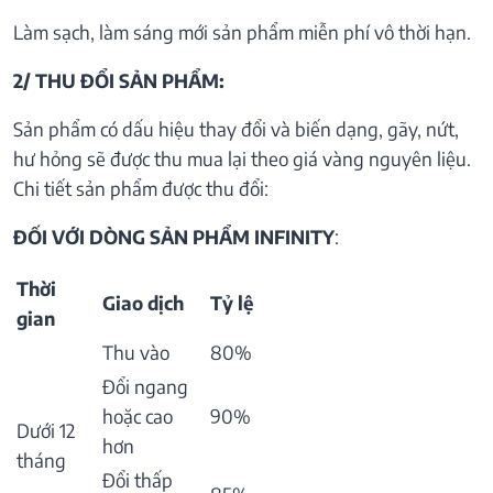
Làm sạch, làm sáng mới sản phẩm miễn phí vô thời hạn.
2/ THU ĐỔI SẢN PHẨM:
Sản phẩm có dấu hiệu thay đổi và biến dạng, gãy, nứt,
hư hỏng sẽ được thu mua lại theo giá vàng nguyên liệu.
Chi tiết sản phẩm được thu đổi:
ĐỐI VỚI DÒNG SẢN PHẨM INFINITY
:
Thời
Giao dịch
Tỷ lệ
gian
Thu vào
80%
Đổi ngang
hoặc cao
90%
Dưới 12
hơn
tháng
Đổi thấp