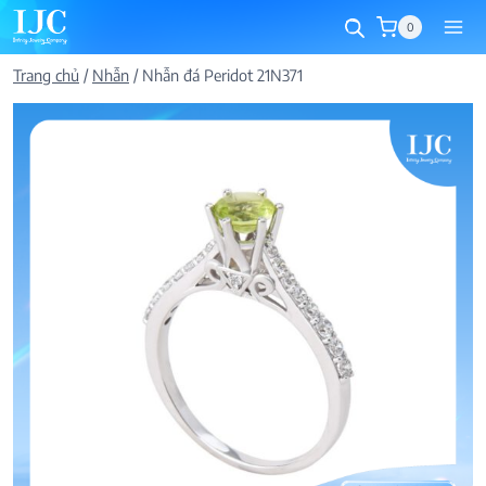
Skip
0
to
content
Trang chủ
/
Nhẫn
/
Nhẫn đá Peridot 21N371