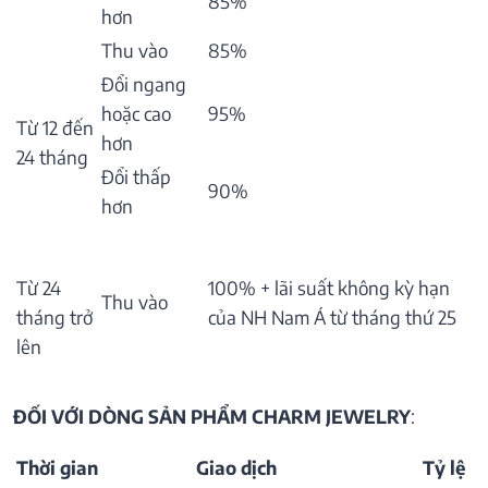
85%
hơn
Thu vào
85%
Đổi ngang
hoặc cao
95%
Từ 12 đến
hơn
24 tháng
Đổi thấp
90%
hơn
Từ 24
100% + lãi suất không kỳ hạn
Thu vào
tháng trở
của NH Nam Á từ tháng thứ 25
lên
ĐỐI VỚI DÒNG SẢN PHẨM CHARM JEWELRY
:
Thời gian
Giao dịch
Tỷ lệ