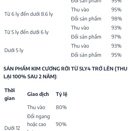
Đổi sản phẩm
95%
Thu vào
95%
Từ 6 ly đến dưới 8.6 ly
Đổi sản phẩm
98%
Thu vào
93%
Từ 5 ly đến dưới 6 ly
Đổi sản phẩm
97%
Thu vào
93%
Dưới 5 ly
Đổi sản phẩm
95%
SẢN PHẨM KIM CƯƠNG RỜI TỪ 5LY4 TRỞ LÊN (THU
LẠI 100% SAU 2 NĂM)
:
Thời
Giao dịch
Tỷ lệ
gian
Thu vào
80%
Đổi ngang
hoặc cao
90%
Dưới 12