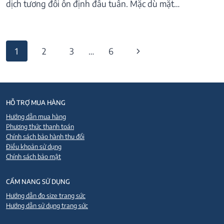
dịch tương đối ổn định đầu tuần. Mặc dù mặt…
Page
Next
1
2
3
…
6
navigation
Page
HỖ TRỢ MUA HÀNG
Hướng dẫn mua hàng
Phương thức thanh toán
Chính sách bảo hành thu đổi
Điều khoản sử dụng
Chính sách bảo mật
CẨM NANG SỬ DỤNG
Hướng dẫn đo size trang sức
Hướng dẫn sử dụng trang sức