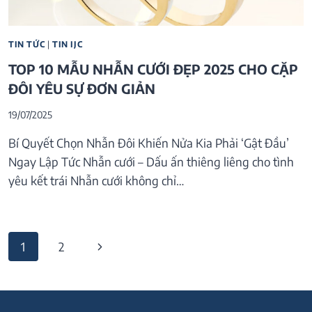
TIN TỨC
|
TIN IJC
TOP 10 MẪU NHẪN CƯỚI ĐẸP 2025 CHO CẶP
ĐÔI YÊU SỰ ĐƠN GIẢN
19/07/2025
Bí Quyết Chọn Nhẫn Đôi Khiến Nửa Kia Phải ‘Gật Đầu’
Ngay Lập Tức Nhẫn cưới – Dấu ấn thiêng liêng cho tình
yêu kết trái Nhẫn cưới không chỉ…
Page
Next
1
2
navigation
Page