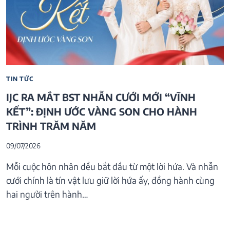
TIN TỨC
IJC RA MẮT BST NHẪN CƯỚI MỚI “VĨNH
KẾT”: ĐỊNH ƯỚC VÀNG SON CHO HÀNH
TRÌNH TRĂM NĂM
09/07/2026
Mỗi cuộc hôn nhân đều bắt đầu từ một lời hứa. Và nhẫn
cưới chính là tín vật lưu giữ lời hứa ấy, đồng hành cùng
hai người trên hành…