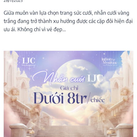
28/11/2025
Giữa muôn vàn lựa chọn trang sức cưới, nhẫn cưới vàng
trắng đang trở thành xu hướng được các cặp đôi hiện đại
ưu ái. Không chỉ vì vẻ đẹp…