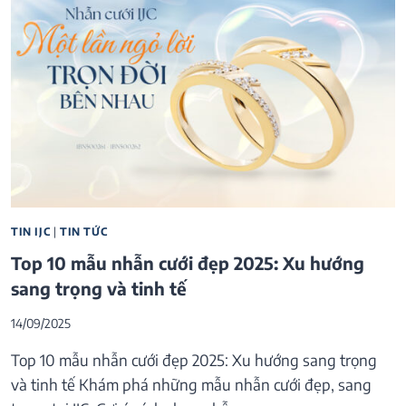
TIN IJC
|
TIN TỨC
Top 10 mẫu nhẫn cưới đẹp 2025: Xu hướng
sang trọng và tinh tế
14/09/2025
Top 10 mẫu nhẫn cưới đẹp 2025: Xu hướng sang trọng
và tinh tế Khám phá những mẫu nhẫn cưới đẹp, sang