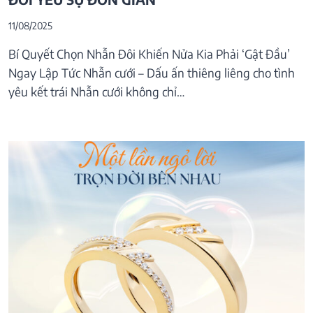
11/08/2025
Bí Quyết Chọn Nhẫn Đôi Khiến Nửa Kia Phải ‘Gật Đầu’
Ngay Lập Tức Nhẫn cưới – Dấu ấn thiêng liêng cho tình
yêu kết trái Nhẫn cưới không chỉ…