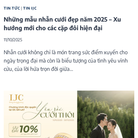
TIN TỨC
|
TIN IJC
Những mẫu nhẫn cưới đẹp năm 2025 – Xu
hướng mới cho các cặp đôi hiện đại
11/10/2025
Nhẫn cưới không chỉ là món trang sức điểm xuyến cho
ngày trọng đại mà còn là biểu tượng của tình yêu vĩnh
cửu, của lời hứa trọn đời giữa…