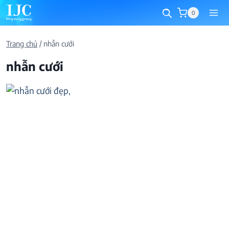
Skip
0
to
content
Trang chủ
/
nhẫn cưới
nhẫn cưới