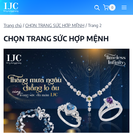
Skip
0
to
content
Trang chủ
/
CHỌN TRANG SỨC HỢP MỆNH
/
Trang 2
CHỌN TRANG SỨC HỢP MỆNH