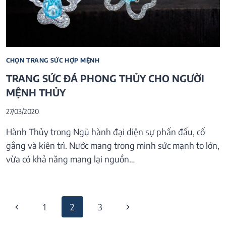
CHỌN TRANG SỨC HỢP MỆNH
TRANG SỨC ĐÁ PHONG THỦY CHO NGƯỜI
MỆNH THỦY
27/03/2020
Hành Thủy trong Ngũ hành đại diện sự phấn đấu, cố
gắng và kiên trì. Nước mang trong mình sức mạnh to lớn,
vừa có khả năng mang lại nguồn…
Page
Previous
Next
1
2
3
navigation
Page
Page