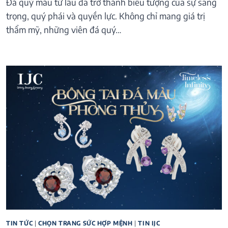
Đá quý màu từ lâu đã trở thành biểu tượng của sự sang
trọng, quý phái và quyền lực. Không chỉ mang giá trị
thẩm mỹ, những viên đá quý…
TIN TỨC
|
CHỌN TRANG SỨC HỢP MỆNH
|
TIN IJC