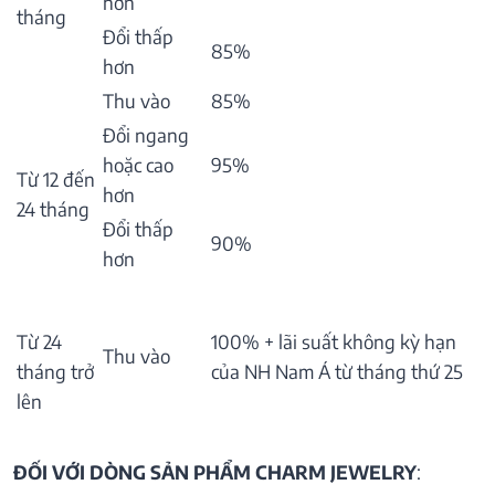
hơn
tháng
Đổi thấp
85%
hơn
Thu vào
85%
Đổi ngang
hoặc cao
95%
Từ 12 đến
hơn
24 tháng
Đổi thấp
90%
hơn
Từ 24
100% + lãi suất không kỳ hạn
Thu vào
tháng trở
của NH Nam Á từ tháng thứ 25
lên
ĐỐI VỚI DÒNG SẢN PHẨM CHARM JEWELRY
: