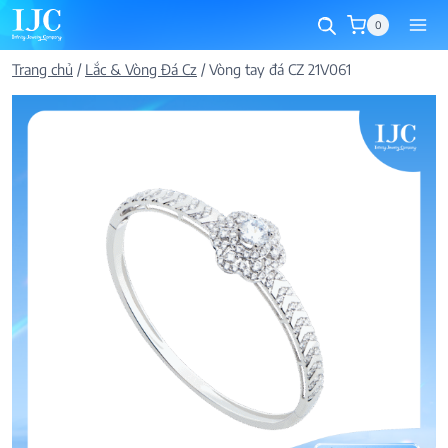
Skip
0
to
content
Trang chủ
/
Lắc & Vòng Đá Cz
/
Vòng tay đá CZ 21V061