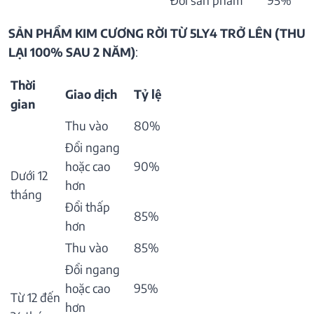
SẢN PHẨM KIM CƯƠNG RỜI TỪ 5LY4 TRỞ LÊN (THU
LẠI 100% SAU 2 NĂM)
:
Thời
Giao dịch
Tỷ lệ
gian
Thu vào
80%
Đổi ngang
hoặc cao
90%
Dưới 12
hơn
tháng
Đổi thấp
85%
hơn
Thu vào
85%
Đổi ngang
hoặc cao
95%
Từ 12 đến
hơn