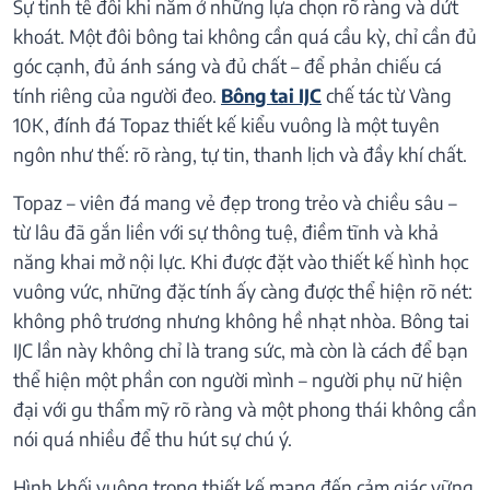
Sự tinh tế đôi khi nằm ở những lựa chọn rõ ràng và dứt
khoát. Một đôi bông tai không cần quá cầu kỳ, chỉ cần đủ
góc cạnh, đủ ánh sáng và đủ chất – để phản chiếu cá
tính riêng của người đeo.
Bông tai IJC
chế tác từ Vàng
10K, đính đá Topaz thiết kế kiểu vuông là một tuyên
ngôn như thế: rõ ràng, tự tin, thanh lịch và đầy khí chất.
Topaz – viên đá mang vẻ đẹp trong trẻo và chiều sâu –
từ lâu đã gắn liền với sự thông tuệ, điềm tĩnh và khả
năng khai mở nội lực. Khi được đặt vào thiết kế hình học
vuông vức, những đặc tính ấy càng được thể hiện rõ nét:
không phô trương nhưng không hề nhạt nhòa. Bông tai
IJC lần này không chỉ là trang sức, mà còn là cách để bạn
thể hiện một phần con người mình – người phụ nữ hiện
đại với gu thẩm mỹ rõ ràng và một phong thái không cần
nói quá nhiều để thu hút sự chú ý.
Hình khối vuông trong thiết kế mang đến cảm giác vững