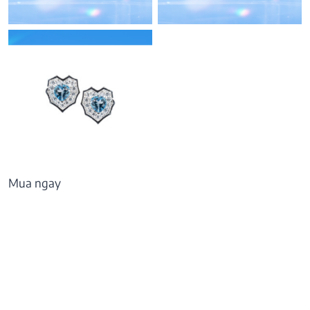
7.307.000
₫
15.242.000
₫
Mua ngay