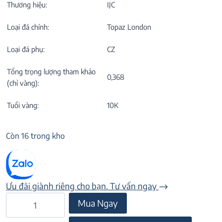
Thương hiệu:
IJC
Loại đá chính:
Topaz London
Loại đá phụ:
CZ
Tổng trọng lượng tham khảo
0,368
(chỉ vàng):
Tuổi vàng:
10K
Còn 16 trong kho
Ưu đãi giành riêng cho bạn. Tư vấn ngay
BÔNG
Mua Ngay
TAI