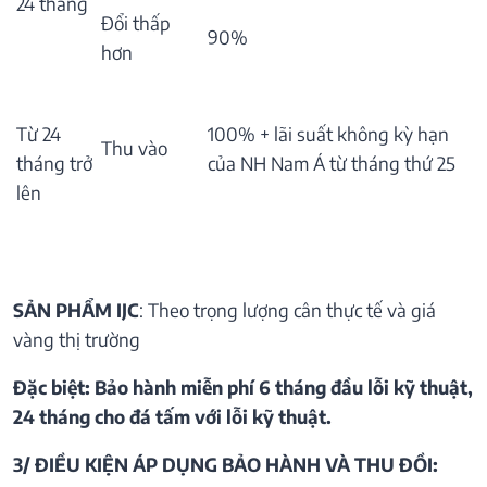
24 tháng
Đổi thấp
90%
hơn
Từ 24
100% + lãi suất không kỳ hạn
Thu vào
tháng trở
của NH Nam Á từ tháng thứ 25
lên
SẢN PHẨM IJC
: Theo trọng lượng cân thực tế và giá
vàng thị trường
Đặc biệt: Bảo hành miễn phí 6 tháng đầu lỗi kỹ thuật,
24 tháng cho đá tấm với lỗi kỹ thuật.
3/ ĐIỀU KIỆN ÁP DỤNG BẢO HÀNH VÀ THU ĐỒI: