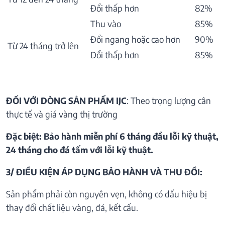
Đổi thấp hơn
82%
Thu vào
85%
Đổi ngang hoặc cao hơn
90%
Từ 24 tháng trở lên
Đổi thấp hơn
85%
ĐỐI VỚI DÒNG SẢN PHẨM IJC
: Theo trọng lượng cân
thực tế và giá vàng thị trường
Đặc biệt: Bảo hành miễn phí 6 tháng đầu lỗi kỹ thuật,
24 tháng cho đá tấm với lỗi kỹ thuật.
3/ ĐIỀU KIỆN ÁP DỤNG BẢO HÀNH VÀ THU ĐỒI:
Sản phẩm phải còn nguyên vẹn, không có dấu hiệu bị
thay đổi chất liệu vàng, đá, kết cấu.