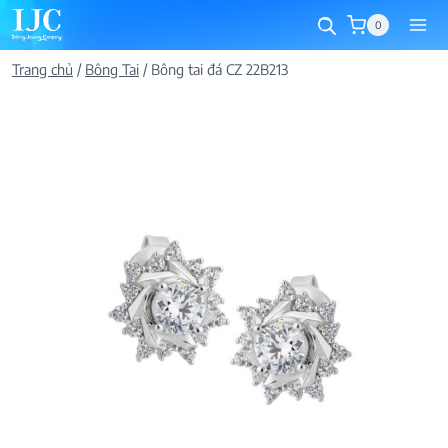
Skip
0
to
content
Trang chủ
/
Bông Tai
/
Bông tai đá CZ 22B213