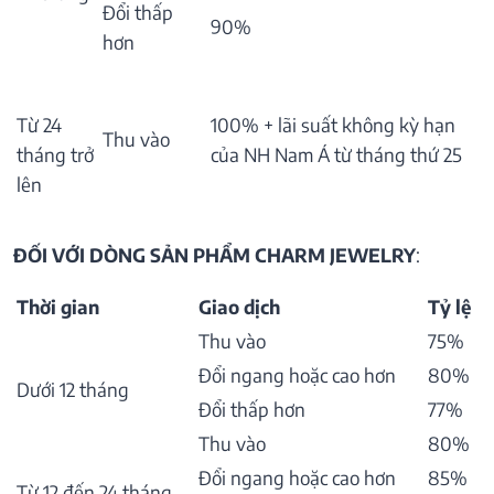
Đổi thấp
90%
hơn
Từ 24
100% + lãi suất không kỳ hạn
Thu vào
tháng trở
của NH Nam Á từ tháng thứ 25
lên
ĐỐI VỚI DÒNG SẢN PHẨM CHARM JEWELRY
:
Thời gian
Giao dịch
Tỷ lệ
Thu vào
75%
Đổi ngang hoặc cao hơn
80%
Dưới 12 tháng
Đổi thấp hơn
77%
Thu vào
80%
Đổi ngang hoặc cao hơn
85%
Từ 12 đến 24 tháng