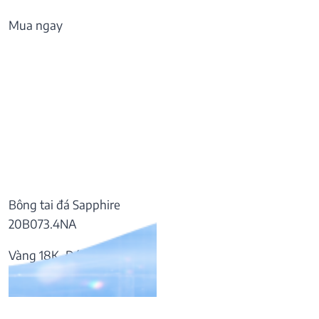
Mua ngay
Bông tai đá Sapphire
20B073.4NA
Vàng 18K, Đá Sapphire
37.809.000
₫