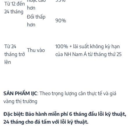
Từ 12 đến
hơn
24 tháng
Đổi thấp
90%
hơn
Từ 24
100% + lãi suất không kỳ hạn
Thu vào
tháng trở
của NH Nam Á từ tháng thứ 25
lên
SẢN PHẨM IJC
: Theo trọng lượng cân thực tế và giá
vàng thị trường
Đặc biệt: Bảo hành miễn phí 6 tháng đầu lỗi kỹ thuật,
24 tháng cho đá tấm với lỗi kỹ thuật.