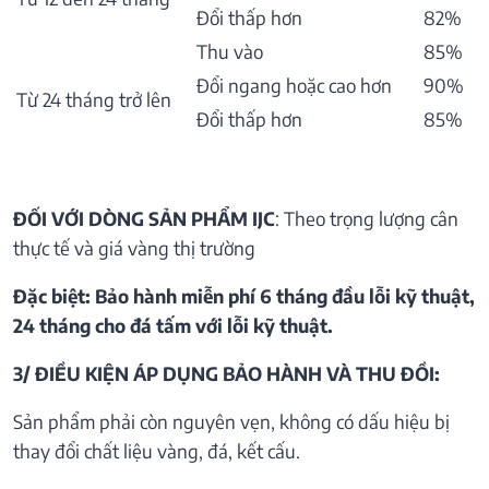
Đổi thấp hơn
82%
Thu vào
85%
Đổi ngang hoặc cao hơn
90%
Từ 24 tháng trở lên
Đổi thấp hơn
85%
ĐỐI VỚI DÒNG SẢN PHẨM IJC
: Theo trọng lượng cân
thực tế và giá vàng thị trường
Đặc biệt: Bảo hành miễn phí 6 tháng đầu lỗi kỹ thuật,
24 tháng cho đá tấm với lỗi kỹ thuật.
3/ ĐIỀU KIỆN ÁP DỤNG BẢO HÀNH VÀ THU ĐỒI:
Sản phẩm phải còn nguyên vẹn, không có dấu hiệu bị
thay đổi chất liệu vàng, đá, kết cấu.