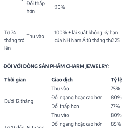
Đổi thấp
90%
hơn
Từ 24
100% + lãi suất không kỳ hạn
Thu vào
tháng trở
của NH Nam Á từ tháng thứ 25
lên
ĐỐI VỚI DÒNG SẢN PHẨM CHARM JEWELRY
:
Thời gian
Giao dịch
Tỷ lệ
Thu vào
75%
Đổi ngang hoặc cao hơn
80%
Dưới 12 tháng
Đổi thấp hơn
77%
Thu vào
80%
Đổi ngang hoặc cao hơn
85%
Từ 12 đến 24 tháng