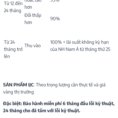
Từ 12 đến
hơn
24 tháng
Đổi thấp
90%
hơn
Từ 24
100% + lãi suất không kỳ hạn
Thu vào
tháng trở
của NH Nam Á từ tháng thứ 25
lên
SẢN PHẨM IJC
: Theo trọng lượng cân thực tế và giá
vàng thị trường
Đặc biệt: Bảo hành miễn phí 6 tháng đầu lỗi kỹ thuật,
24 tháng cho đá tấm với lỗi kỹ thuật.