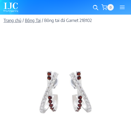
Skip
0
to
content
Trang chủ
/
Bông Tai
/
Bông tai đá Garnet 21B102