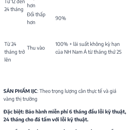
Từ 12 đến
hơn
24 tháng
Đổi thấp
90%
hơn
Từ 24
100% + lãi suất không kỳ hạn
Thu vào
tháng trở
của NH Nam Á từ tháng thứ 25
lên
SẢN PHẨM IJC
: Theo trọng lượng cân thực tế và giá
vàng thị trường
Đặc biệt: Bảo hành miễn phí 6 tháng đầu lỗi kỹ thuật,
24 tháng cho đá tấm với lỗi kỹ thuật.