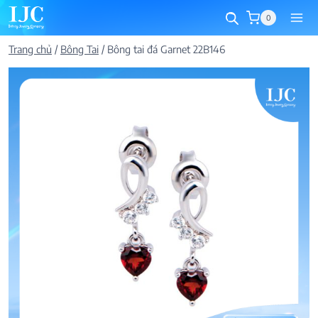
Skip
0
to
content
Trang chủ
/
Bông Tai
/
Bông tai đá Garnet 22B146