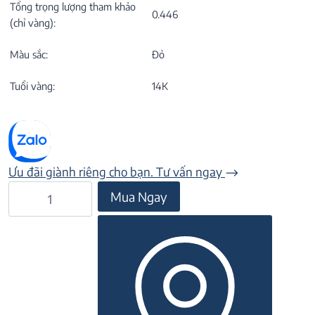
Tổng trọng lượng tham khảo
0.446
(chỉ vàng):
Màu sắc:
Đỏ
Tuổi vàng:
14K
Ưu đãi giành riêng cho bạn. Tư vấn ngay
Bông
Mua Ngay
tai
đá
Garnet
22B146
số
lượng