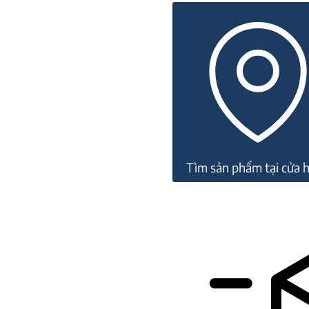
đá
Topaz
21B362
số
lượng
Tìm sản phẩm tại cửa 