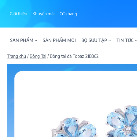
Skip
to
Giới thiệu
Khuyến mãi
Cửa hàng
content
SẢN PHẨM
SẢN PHẨM MỚI
BỘ SƯU TẬP
TIN TỨC
Trang chủ
/
Bông Tai
/
Bông tai đá Topaz 21B362
ALPHA AURA
BST BLOOM
BST NHẪN KIM T
BST NHẪN NAM
BST SWEETIES
FAMILY COLLECT