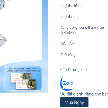
C
NEW
Loại đá chính:
Loại đá phụ:
Tổng trọng lượng tham khảo
(chỉ vàng):
Màu sắc:
M
C
Tuổi vàng:
ON
Còn 1 trong kho
Ưu đãi giành riêng cho bạ
Bông
Mua Ngay
tai