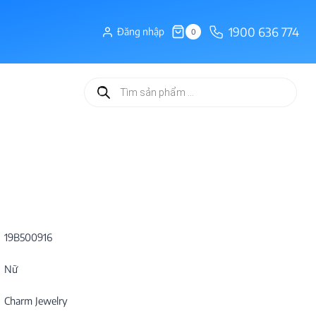
1900 636 774
Đăng nhập
0
Tìm
kiếm
sản
phẩm
19B500916
Nữ
Charm Jewelry